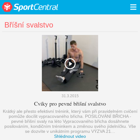
≡
Bříšní svalstvo
31.3.2015
Cviky pro pevné břišní svalstvo
Krátký ale přesto efektivní trénink, který vám při pravidelném cvičení
pomůže docílit vypracovaného břicha. POSILOVÁNÍ BŘICHA -
pevné břišní svaly na léto Vypracovaného břicha dosáhnete
posilováním, kondičním tréninkem a změnou svého jídelníčku. Vše
se dozvíte v unikátním programu VÝZVA 21…
Shlédnout video