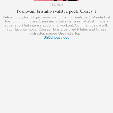
24.3.2015
Posilování bříšního svalstva podle Cassey 1
Pětiminutový trénink pro vyrýsování břišního svalstva. 5 Minute Flat
Abs! 5 min. 5 moves. 1 min each. Let's get your flat abs! This is a
super short but intense abdominal workout. Comment below with
your favorite move! Cassey Ho is a certified Pilates and fitness
instructor, named Greatist's Top…
Shlédnout video