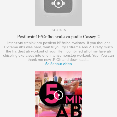
24.3.2015
Posilování bříšního svalstva podle Cassey 2
Intenzivní trénink pro posílení břišního svalstva. If you thought
Extreme Abs was hard, wait til you try Extreme Abs 2. Pretty much
the hardest ab workout of your life. I combined all of my fave ab
chiseling exercises into one intense nonstop workout. Yup. You can
thank me now :P Oh and download…
Shlédnout video