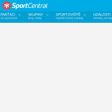
PARŤÁCI
SKUPINY
SPORTOVIŠTĚ
UDÁLOSTI
na sportování
týmy, kluby
největší český katalog
tréninky, turnaj