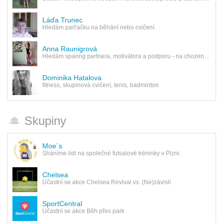
Láďa Trunec
Hledám parťačku na běhání nebo cvičení.
Anna Raunigrová
Hledám sparing partnera, motivátora a podporu - na chození do pražského fitness centra FitInn v…
Dominika Hatalova
fitness, skupinová cvičení, tenis, badminton
Skupiny
Moe´s
Sháníme lidi na společné futsalové tréninky v Plzni.
Chelsea
Účastní se akce Chelsea Revival vs. (Ne)závislí
SportCentral
Účastní se akce Běh přes park