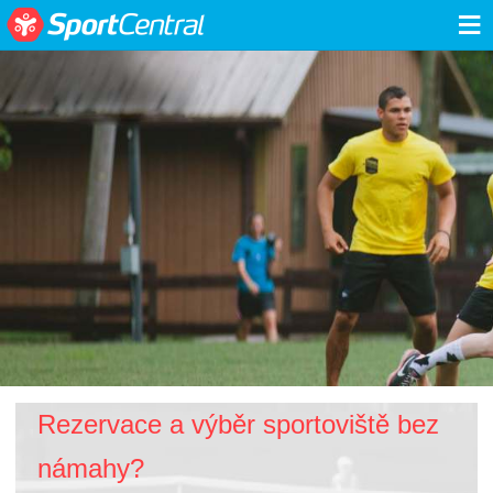
≡
Rezervace a výběr sportoviště bez
námahy?