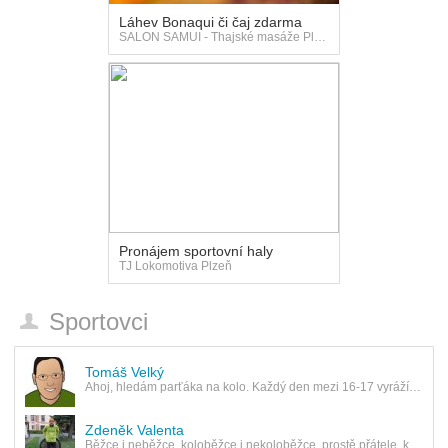
Láhev Bonaqui či čaj zdarma
SALON SAMUI - Thajské masáže Plzeň
Pronájem sportovní haly
TJ Lokomotiva Plzeň
Sportovci
Tomáš Velký
Ahoj, hledám parťáka na kolo. Každý den mezi 16-17 vyrážím okolo Plzně. Chceš se přidat?
Zdeněk Valenta
Běžce i neběžce, koloběžce i nekoloběžce, prostě přátele, kteří se rádi hýbou a podnikají společné…