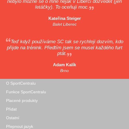
nebylo možné se o mně nějak v Liberci dozvědět (jen
letáčky). To oceňuji moc.
Kateřina Steiger
Balet Liberec
Teď když používáme SC tak se rychleji dozvím, kdo
přijde na trénink. Předtím jsem se musel každého furt
ptát.
Adam Kalík
Brno
O SportCentralu
Funkce SportCentralu
Placené produkty
Přidat
Ostatní
Přepnout jazyk