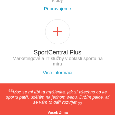
kluby
Připravujeme
SportCentral Plus
Marketingové a IT služby v oblasti sportu na
míru
Více informací
Moc se mi líbí ta myšlenka, jak si všechno co ke
sportu patří, udělám na jednom webu. Držím palce, ať
se vám to daří rozvíjet.
Vašek Zima