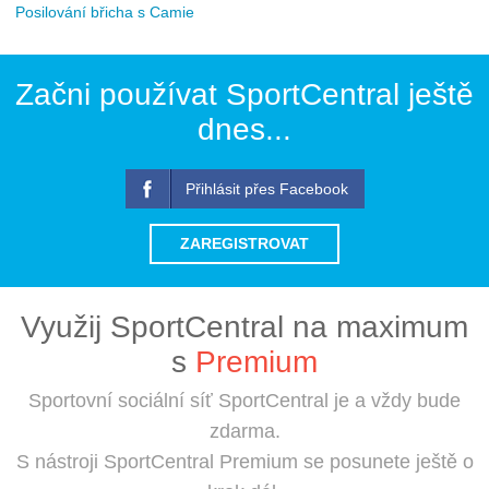
Posilování břicha s Camie
Začni používat SportCentral ještě
dnes...
Přihlásit přes Facebook
ZAREGISTROVAT
Využij SportCentral na maximum
s
Premium
Sportovní sociální síť SportCentral je a vždy bude
zdarma.
S nástroji SportCentral Premium se posunete ještě o