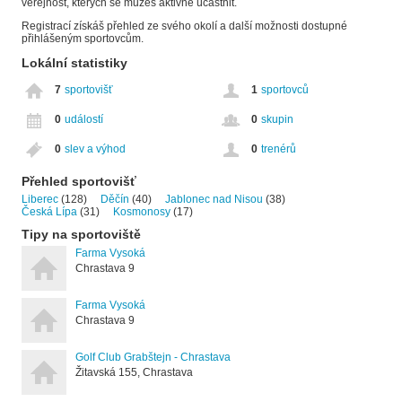
veřejnost, kterých se můžeš aktivně účastnit.
Registrací získáš přehled ze svého okolí a další možnosti dostupné
přihlášeným sportovcům.
Lokální statistiky
7
sportovišť
1
sportovců
0
událostí
0
skupin
0
slev a výhod
0
trenérů
Přehled sportovišť
Liberec
(128)
Děčín
(40)
Jablonec nad Nisou
(38)
Česká Lípa
(31)
Kosmonosy
(17)
Tipy na sportoviště
Farma Vysoká
Chrastava 9
Farma Vysoká
Chrastava 9
Golf Club Grabštejn - Chrastava
Žitavská 155, Chrastava