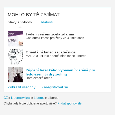
MOHLO BY TĚ ZAJÍMAT
Slevy a výhody
Události
Týden cvičení zcela zdarma
Contours Fitness pro ženy ve 30 minutách
Orientální tanec začátečnice
MARIAM - studio orientálního tance Liberec
Půjčení lezeckého vybavení v aréně pro
ledolezení či drytooling
Horolezecká aréna
Zobrazit všechny
Zaregistrovat se
CZ
»
Liberecký kraj
»
Liberec
»
Liberec
Chybí tady tvoje oblíbené sportoviště?
Přidat sportoviště.