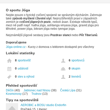
O sportu Jóga
Nejde pouze o fyzické cvičení spojené se správným dýcháním. Zahrnuje
také
způsob myšlení i životní styl
. Nejrozšířenější praxí v západních
zemích je
cvičení jógových pozic
, neboli ásan. Existuje několik typů,
mezi ně patří např. hatha jóga, ashtanga vinyasa jóga, gravid jóga pro
těhotné, power jóga, bikram jóga nebo iyengar joga.
Nejznámější jógové sestavy jsou
Pozdrav slunci
nebo
Pět Tibeťanů
.
Doporučujeme
Jóga-online.cz
- Kurzy z domova s lektorem dostupné pro všechny
Lokální statistiky
8
sportovišť
6
sportovců
0
událostí
0
skupin
0
slev a výhod
2
trenérů
Přehled sportovišť
Děčín
(40)
Jablonec nad Nisou
(38)
Česká Lípa
(31)
Kosmonosy
(17)
Trutnov
(13)
Tipy na sportoviště
AEROBIC a BOSU studio Endorfin
Pražská 15, Liberec