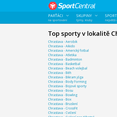
PARŤÁCI
SKUPINY
SPORT
na sportování
týmy, kluby
největší
Top sporty v lokalitě 
Chrastava - Aerobik
Chrastava - Aikido
Chrastava - Americký fotbal
Chrastava - Atletika
Chrastava - Badminton
Chrastava - Basketbal
Chrastava - Beach volejbal
Chrastava - Běh
Chrastava - Bikram jóga
Chrastava - Body Forming
Chrastava - Bojové sporty
Chrastava - Bosu
Chrastava - Bowling
Chrastava - Box
Chrastava - Bruslení
Chrastava - CrossFit
Chrastava - Cvičení