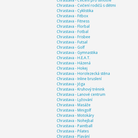
Chrastava - Cvičení pro těhotné
Chrastava - Cvičení rodičů s dětmi
Chrastava - Cyklistika
Chrastava - Fitbox
Chrastava - Fitness
Chrastava - Florbal
Chrastava - Fotbal
Chrastava - Frisbee
Chrastava - Futsal
Chrastava - Golf
Chrastava - Gymnastika
Chrastava - H.E.A.T.
Chrastava - Házená
Chrastava - Hokej
Chrastava - Horolezecká stěna
Chrastava - Inline bruslení
Chrastava - Jóga
Chrastava - Kruhový trénink
Chrastava - Lanové centrum
Chrastava - Lyžování
Chrastava - Masáže
Chrastava - Minigolf
Chrastava - Motokáry
Chrastava - Nohejbal
Chrastava - Paintball
Chrastava - Pilates
Chrastava - Plavání