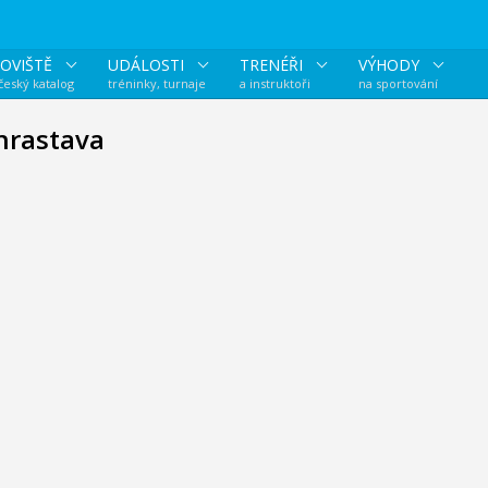
OVIŠTĚ
UDÁLOSTI
TRENÉŘI
VÝHODY
 český katalog
tréninky, turnaje
a instruktoři
na sportování
Chrastava