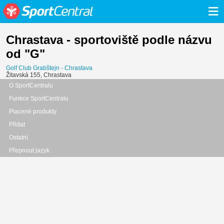
≡
Chrastava - sportoviště podle názvu
od "G"
Golf Club Grabštejn - Chrastava
Žitavská 155, Chrastava
O SportCentralu
Funkce SportCentralu
Placené produkty
Přidat
Ostatní
Přepnout jazyk