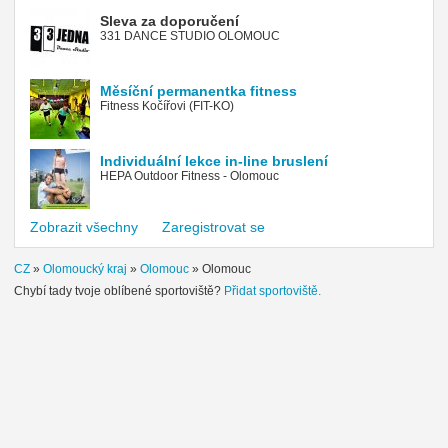
Sleva za doporučení
331 DANCE STUDIO OLOMOUC
Měsíční permanentka fitness
Fitness Kočířovi (FIT-KO)
Individuální lekce in-line bruslení
HEPA Outdoor Fitness - Olomouc
Zobrazit všechny
Zaregistrovat se
CZ
»
Olomoucký kraj
»
Olomouc
»
Olomouc
Chybí tady tvoje oblíbené sportoviště?
Přidat sportoviště.