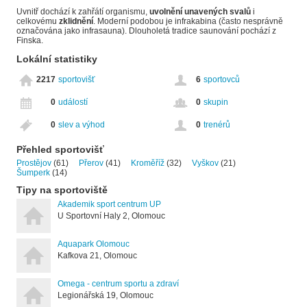
Uvnitř dochází k zahřátí organismu,
uvolnění unavených svalů
i
celkovému
zklidnění
. Moderní podobou je infrakabina (často nesprávně
označována jako infrasauna). Dlouholetá tradice saunování pochází z
Finska.
Lokální statistiky
2217
sportovišť
6
sportovců
0
událostí
0
skupin
0
slev a výhod
0
trenérů
Přehled sportovišť
Prostějov
(61)
Přerov
(41)
Kroměříž
(32)
Vyškov
(21)
Šumperk
(14)
Tipy na sportoviště
Akademik sport centrum UP
U Sportovní Haly 2, Olomouc
Aquapark Olomouc
Kafkova 21, Olomouc
Omega - centrum sportu a zdraví
Legionářská 19, Olomouc