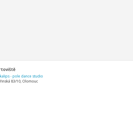
rtoviště
alips - pole dance studio
řinská 83/10, Olomouc