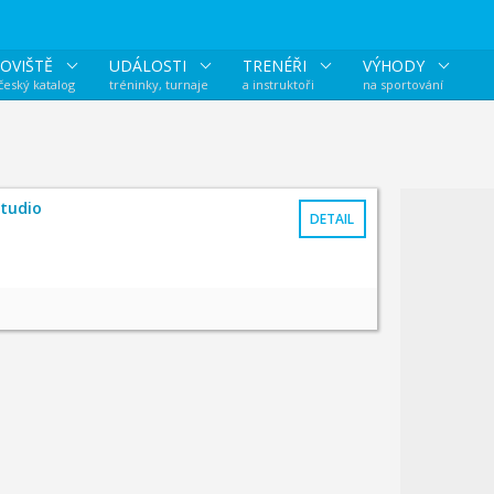
OVIŠTĚ
UDÁLOSTI
TRENÉŘI
VÝHODY
 český katalog
tréninky, turnaje
a instruktoři
na sportování
studio
DETAIL