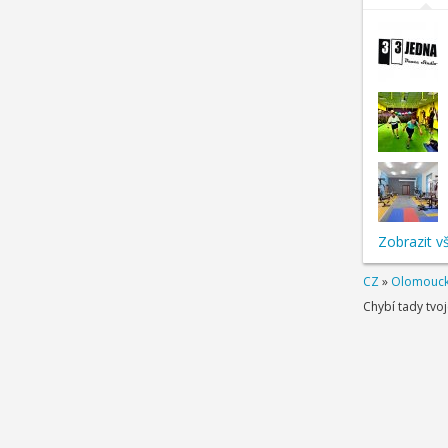
Zobrazit v
CZ
»
Olomoucký
Chybí tady tvo