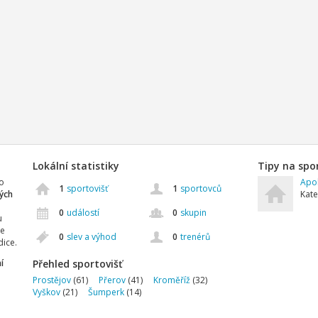
Lokální statistiky
Tipy na spo
to
Apok
1
sportovišť
1
sportovců
ých
Kate
0
událostí
0
skupin
u
ke
0
slev a výhod
0
trenérů
dice.
í
Přehled sportovišť
Prostějov
(61)
Přerov
(41)
Kroměříž
(32)
Vyškov
(21)
Šumperk
(14)