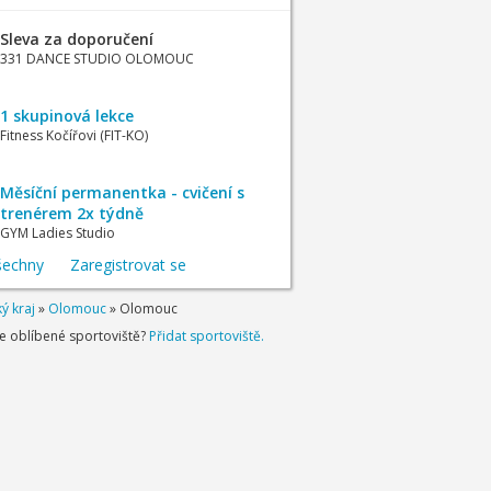
Sleva za doporučení
331 DANCE STUDIO OLOMOUC
1 skupinová lekce
Fitness Kočířovi (FIT-KO)
Měsíční permanentka - cvičení s
trenérem 2x týdně
GYM Ladies Studio
šechny
Zaregistrovat se
 kraj
»
Olomouc
»
Olomouc
je oblíbené sportoviště?
Přidat sportoviště.