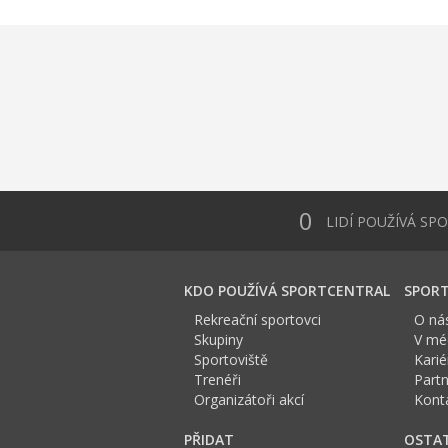
0
LIDÍ POUŽÍVÁ SP
KDO POUŽÍVÁ SPORTCENTRAL
SPORT
Rekreační sportovci
O ná
Skupiny
V méd
Sportoviště
Karié
Trenéři
Partn
Organizátoři akcí
Kont
PŘIDAT
OSTA