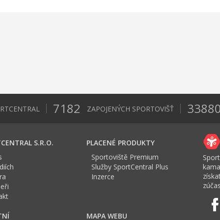
7182
3388
ORTCENTRAL
ZAPOJENÝCH SPORTOVIŠŤ
CENTRAL S.R.O.
PLACENÉ PRODUKTY
s
Sportoviště Premium
Sport
iích
Služby SportCentral Plus
kama
získ
ra
Inzerce
zúčas
eři
akt
TNÍ
MAPA WEBU