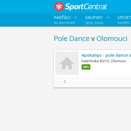
PARŤÁCI
SKUPINY
SPORT
na sportování
týmy, kluby
největší
Pole Dance
v
Olomouci
Apokalips - pole dance 
Kateřinská 83/10, Olomouc
98%
2