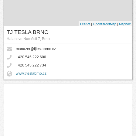
Leaflet
|
OpenStreetMap
|
Mapbox
TJ TESLA BRNO
Halasovo Náměstí 7, Brno
manazer@tjteslabrno.cz
+420 545 222 600
+420 545 222 734
www.tjteslabrno.cz