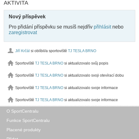
AKTIVITA
Nový příspěvek
Pro přidání příspěvku se musíš nejdřív
přihlásit
nebo
zaregistrovat
Jiří Krčál
si oblíbil/a sportoviště
TJ TESLA BRNO
Sportoviště
TJ TESLA BRNO
si aktualizovalo svůj popis
Sportoviště
TJ TESLA BRNO
si aktualizovalo svoji otevírací dobu
Sportoviště
TJ TESLA BRNO
si aktualizovalo svoje informace
Sportoviště
TJ TESLA BRNO
si aktualizovalo svoje informace
O SportCentralu
Funkce SportCentralu
Placené produkty
Přidat