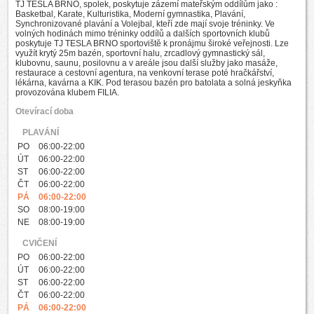
TJ TESLA BRNO, spolek, poskytuje zázemí mateřským oddílům jako :
Basketbal, Karate, Kulturistika, Moderní gymnastika, Plavání,
Synchronizované plavání a Volejbal, kteří zde mají svoje tréninky. Ve
volných hodinách mimo tréninky oddílů a dalších sportovních klubů
poskytuje TJ TESLA BRNO sportoviště k pronájmu široké veřejnosti. Lze
využít krytý 25m bazén, sportovní halu, zrcadlový gymnastický sál,
klubovnu, saunu, posilovnu a v areále jsou další služby jako masáže,
restaurace a cestovní agentura, na venkovní terase poté hračkářství,
lékárna, kavárna a KIK. Pod terasou bazén pro batolata a solná jeskyňka
provozována klubem FILIA.
Otevírací doba
PLAVÁNÍ
PO
06:00-22:00
ÚT
06:00-22:00
ST
06:00-22:00
ČT
06:00-22:00
PÁ
06:00-22:00
SO
08:00-19:00
NE
08:00-19:00
CVIČENÍ
PO
06:00-22:00
ÚT
06:00-22:00
ST
06:00-22:00
ČT
06:00-22:00
PÁ
06:00-22:00