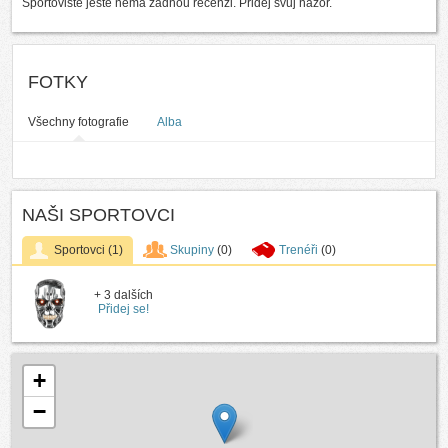
Sportoviště ještě nemá žádnou recenzi. Přidej svůj názor.
FOTKY
Všechny fotografie
Alba
NAŠI SPORTOVCI
Sportovci
(1)
Skupiny
(0)
Trenéři
(0)
+ 3 dalších
Přidej se!
+
−