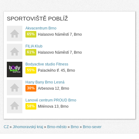
SPORTOVIŠTĚ POBLÍŽ
Akvacentrum Brno
65%
Halasovo Náměstí 7, Brno
FILIA Klub
61%
Halasovo Náměstí 7, Brno
Bodyactive studio Fitness
55%
Palackého tř. 45, Brno
Hany Bany Brno Lesná
30%
Arbesova 12, Brno
Lanové centrum PROUD Brno
58%
Milénova 13, Brno
CZ
»
Jihomoravský kraj
»
Brno-město
»
Brno
»
Brno-sever