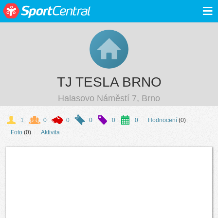
≡
TJ TESLA BRNO
Halasovo Náměstí 7, Brno
1
0
0
0
0
0
Hodnocení
(0)
Foto
(0)
Aktivita