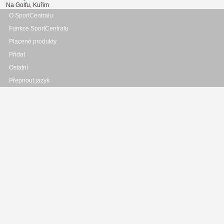
Na Golfu, Kuřim
O SportCentralu
Funkce SportCentralu
Placené produkty
Přidat
Ostatní
Přepnout jazyk