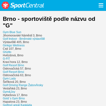
≡
Brno - sportoviště podle názvu od
"G"
Gym Blue Sun
Jihomoravské Náměstí 3, Brno
Golf Indoor - Brněnské výstaviště
Výstaviště 405, Brno
Ginkgo Wellness
Cejl 107, Brno
Ghetto
Hvězdová, Brno
G-FIT
Kraví hora 12, Brno
Golf Resort Brno
Ostrovačická 57, Brno
Golf Resort Brno
Ostrovačická 63, Brno
Gym Lady
Šeříková 20, Brno
Golf Driving Range Žabovřesky
Veslařská 23, Brno
Gym&Joy
Hybešova 17, Brno
Gold´s Gym Brno
Hapalova 23, Brno
Golfový areál Kaskáda