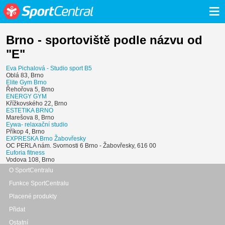
≡
Brno - sportoviště podle názvu od
"E"
Eva Pichalová - Studio sport B5
Oblá 83, Brno
Elite Gym Brno
Řehořova 5, Brno
ENERGY GYM
Křížkovského 22, Brno
ESTETIKA BRNO
Marešova 8, Brno
Eywa- relaxační studio
Příkop 4, Brno
EXPRESKA Brno Žabovřesky
OC PERLA nám. Svornosti 6 Brno - Žabovřesky, 616 00
Euforia fitness
Vodova 108, Brno
O SportCentralu
Funkce SportCentralu
Placené produkty
Přidat
Ostatní