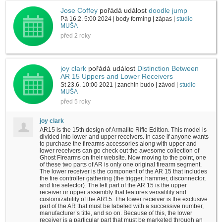
Jose Coffey
pořádá událost
doodle jump
Pá 16.2. 5:00 2024 | body forming | zápas |
studio
MUŠA
před 2 roky
joy clark
pořádá událost
Distinction Between
AR 15 Uppers and Lower Receivers
St 23.6. 10:00 2021 | zanchin budo | závod |
studio
MUŠA
před 5 roky
joy clark
AR15 is the 15th design of Armalite Rifle Edition. This model is
divided into lower and upper receivers. In case if anyone wants
to purchase the firearms accessories along with upper and
lower receivers can go check out the awesome collection of
Ghost Firearms on their website. Now moving to the point, one
of these two parts of AR is only one original firearm segment.
The lower receiver is the component of the AR 15 that includes
the fire controller gathering (the trigger, hammer, disconnector,
and fire selector). The left part of the AR 15 is the upper
receiver or upper assembly that features versatility and
customizability of the AR15. The lower receiver is the exclusive
part of the AR that must be labeled with a successive number,
manufacturer’s title, and so on. Because of this, the lower
receiver is a particular part that must be marketed through an