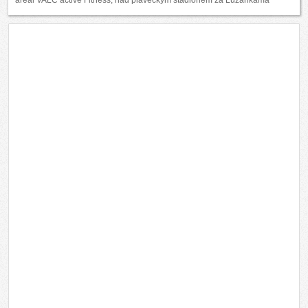
areál VALC active Fitness, nad plaveckým stadionem za Lužánkama