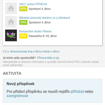
VALC active FITNESS
63%
Sportovní 4, Brno
Městský plavecký stadion za Lužánkami
74%
Sportovní 4, Brno
Bodyactive studio Fitness
55%
Palackého tř. 45, Brno
CZ
»
Jihomoravský kraj
»
Brno-město
»
Brno
Je tohle vaše sportoviště?
Převezměte si jej.
Aktualizujte si zdarma informace a využijte SportCentral PRO, abyste získali
nové zákazníky.
AKTIVITA
Nový příspěvek
Pro přidání příspěvku se musíš nejdřív
přihlásit
nebo
zaregistrovat