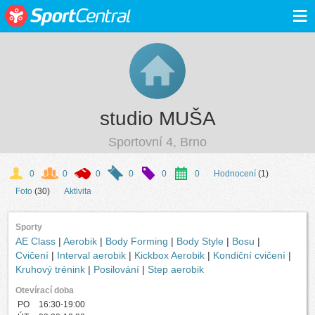
≡
studio MUŠA
Sportovní 4, Brno
0
0
0
0
0
0
Hodnocení
(1)
Foto
(30)
Aktivita
Sporty
AE Class
|
Aerobik
|
Body Forming
|
Body Style
|
Bosu
|
Cvičení
|
Interval aerobik
|
Kickbox Aerobik
|
Kondiční cvičení
|
Kruhový trénink
|
Posilování
|
Step aerobik
Otevírací doba
PO
16:30-19:00