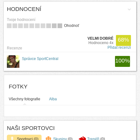
HODNOCENÍ
Tvoje hodnocení
Ohodnoť
VELMI DOBRÉ
68
%
Hodnoceno 4x
Přidat recenzi
Recenze
Správce SportCentral
100
%
FOTKY
Všechny fotografie
Alba
NAŠI SPORTOVCI
Sportovci
(0)
Skupiny
(0)
Trenéři
(0)