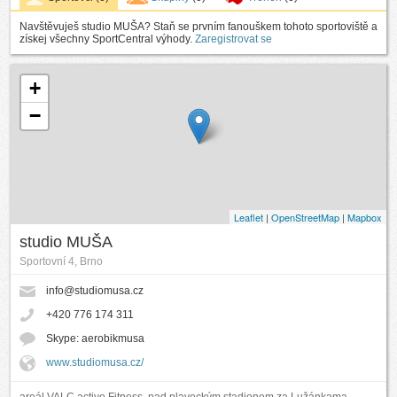
Navštěvuješ studio MUŠA? Staň se prvním fanouškem tohoto sportoviště a
získej všechny SportCentral výhody.
Zaregistrovat se
+
−
Leaflet
|
OpenStreetMap
|
Mapbox
studio MUŠA
Sportovní 4, Brno
info@studiomusa.cz
+420 776 174 311
Skype: aerobikmusa
www.studiomusa.cz/