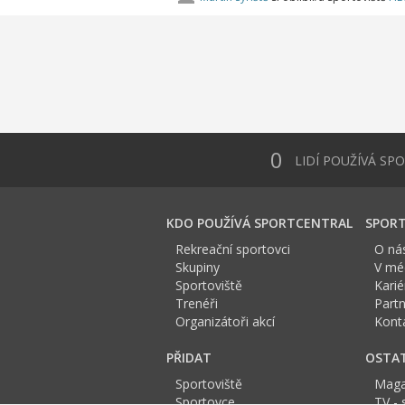
0
LIDÍ POUŽÍVÁ SP
KDO POUŽÍVÁ SPORTCENTRAL
SPORT
Rekreační sportovci
O ná
Skupiny
V méd
Sportoviště
Karié
Trenéři
Partn
Organizátoři akcí
Kont
PŘIDAT
OSTA
Sportoviště
Maga
Sportovce
TV - 