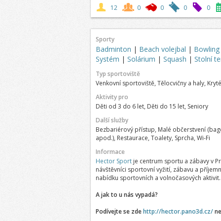
12
0
0
0
0
Sporty
Badminton
|
Beach volejbal
|
Bowlin
Systém
|
Solárium
|
Squash
|
Stolní t
Typ sportoviště
Venkovní sportoviště, Tělocvičny a haly, Kryt
Aktivity pro
Děti od 3 do 6 let, Děti do 15 let, Seniory
Další služby
Bezbariérový přístup, Malé občerstvení (baget
apod.), Restaurace, Toalety, Sprcha, Wi-Fi
Informace
Hector Sport
je centrum sportu a zábavy v Pr
návštěvníci sportovní vyžití, zábavu a příjem
nabídku sportovních a volnočasových aktivit.
A jak to u nás vypadá?
Podívejte se zde
http://hector.pano3d.cz/
ne