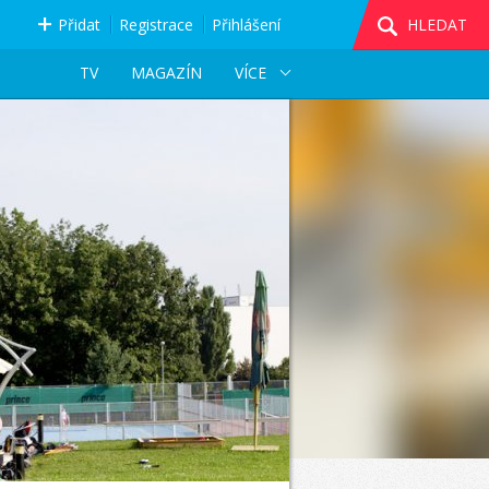
Přidat
Registrace
Přihlášení
HLEDAT
TV
MAGAZÍN
VÍCE