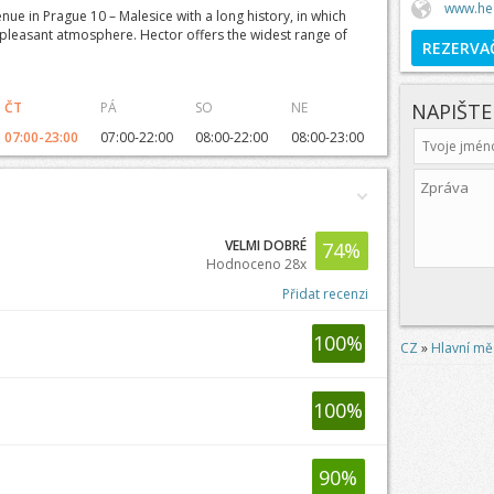
www.hec
ue in Prague 10 – Malesice with a long history, in which
 pleasant atmosphere. Hector offers the widest range of
REZERVA
ČT
PÁ
SO
NE
NAPIŠT
07:00-23:00
07:00-22:00
08:00-22:00
08:00-23:00
VELMI DOBRÉ
74
%
Hodnoceno 28x
Přidat recenzi
100
%
CZ
»
Hlavní mě
100
%
90
%