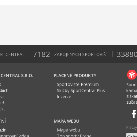
7182
3388
ORTCENTRAL
ZAPOJENÝCH SPORTOVIŠŤ
CENTRAL S.R.O.
PLACENÉ PRODUKTY
s
Sportoviště Premium
Sport
iích
Služby SportCentral Plus
kama
získ
ra
Inzerce
zúčas
eři
akt
TNÍ
MAPA WEBU
Platby
zín
Mapa webu
sportovní videa
Top sporty Praha