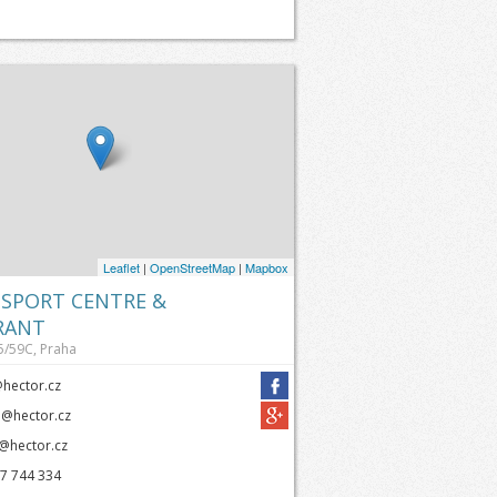
Leaflet
|
OpenStreetMap
|
Mapbox
SPORT CENTRE &
RANT
5/59C, Praha
hector.cz
@hector.cz
@hector.cz
7 744 334