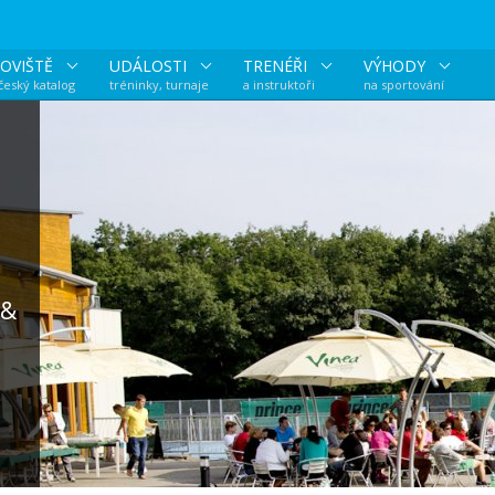
OVIŠTĚ
UDÁLOSTI
TRENÉŘI
VÝHODY
 český katalog
tréninky, turnaje
a instruktoři
na sportování
 &