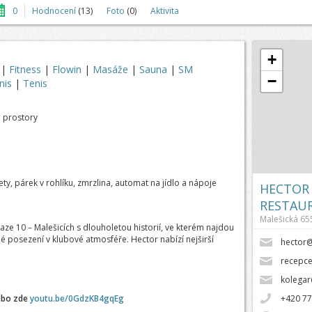
0
Hodnocení
(13)
Foto
(0)
Aktivita
+
g
|
Fitness
|
Flowin
|
Masáže
|
Sauna
|
SM
−
enis
|
Tenis
é prostory
y, párek v rohlíku, zmrzlina, automat na jídlo a nápoje
HECTOR 
RESTAU
Malešická 65
aze 10 – Malešicích s dlouholetou historií, ve kterém najdou
né posezení v klubové atmosféře. Hector nabízí nejširší
hector@
recepce
kolegar
bo zde
youtu.be/0GdzKB4gqEg
+420 77