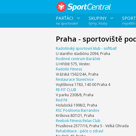
PARŤÁCI
SKUPINY
SPORT
na sportování
týmy, kluby
největší
Praha - sportoviště po
Radotínský sportovní klub - softball
U starého stadiónu 2094, Praha
Rodinné centrum Baráček
U Hřiště 575, Vestec
Radotín Fitness
Vrážská 1562/24A, Praha
Restaurace Slunečnice
Vojtíškova 1783, 140 00 Praha 4
RE-FIT CLUB
V parku 2308/8, Praha
Red Fit
Holušická 1998/2, Praha
RSC Posilovna Barrandov
Krškova 807/21, Praha
Reebok Fitness Relax Club
Prusíkova 2577/16, Praha 5 - Velká Ohrada
Rehabilitace - péče o zdraví