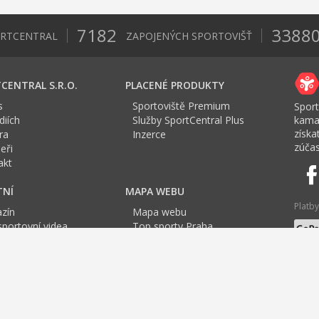
7182
3388
ORTCENTRAL
ZAPOJENÝCH SPORTOVIŠŤ
CENTRAL S.R.O.
PLACENÉ PRODUKTY
s
Sportoviště Premium
Sport
iích
Služby SportCentral Plus
kama
získ
ra
Inzerce
zúčas
eři
akt
TNÍ
MAPA WEBU
Platby
zín
Mapa webu
sportovní videa
Top sporty Praha
a Sport roku
Top sporty Praha
Jazyk
tovní mapa
Top sporty Brno
F
G
H
I
J
K
L
M
N
O
P
Q
R
S
T
U
V