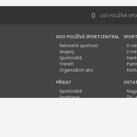
0
LIDÍ POUŽÍVÁ SP
KDO POUŽÍVÁ SPORTCENTRAL
SPORT
Rekreační sportovci
O ná
Skupiny
V méd
Sportoviště
Karié
Trenéři
Partn
Organizátoři akcí
Kont
PŘIDAT
OSTA
Sportoviště
Maga
Sportovce
TV - 
Skupinu
Anket
Trenéra
Spor
Událost
Sportoviště Praha:
A
B
C
D
E