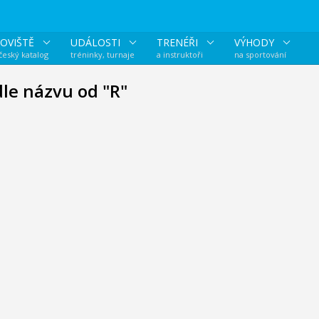
OVIŠTĚ
UDÁLOSTI
TRENÉŘI
VÝHODY
 český katalog
tréninky, turnaje
a instruktoři
na sportování
dle názvu od "R"