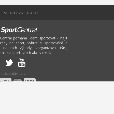
0
SPORTOVNÍCH AKCÍ
Central pomáhá lidem sportovat - najít
rády na sport, vybrat si sportoviště a
at na nich výhody, zorganizovat tým,
tnit se sportovních akcí v okolí.
 na SportCentralu
W
X
Y
Z