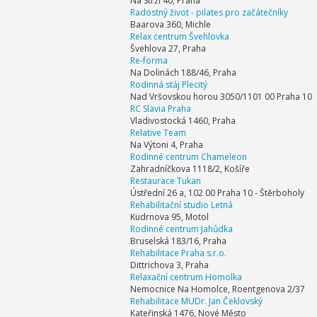
Na Strži 40, Praha
Radostný život - pilates pro začátečníky
Baarova 360, Michle
Relax centrum Švehlovka
Švehlova 27, Praha
Re-forma
Na Dolinách 188/46, Praha
Rodinná stáj Plecitý
Nad Vršovskou horou 3050/1101 00 Praha 10
RC Slavia Praha
Vladivostocká 1460, Praha
Relative Team
Na Výtoni 4, Praha
Rodinné centrum Chameleon
Zahradníčkova 1118/2, Košíře
Restaurace Tukan
Ústřední 26 a, 102 00 Praha 10 - Štěrboholy
Rehabilitační studio Letná
Kudrnova 95, Motol
Rodinné centrum Jahůdka
Bruselská 183/16, Praha
Rehabilitace Praha s.r.o.
Dittrichova 3, Praha
Relaxační centrum Homolka
Nemocnice Na Homolce, Roentgenova 2/37
Rehabilitace MUDr. Jan Čeklovský
Kateřinská 1476, Nové Město