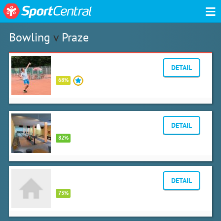
≡
Bowling
v
Praze
HECTOR SPORT CENTRE & RESTAURANT
DETAIL
Malešická 655/59C, Praha
68%
Burger Bar & Bowling
DETAIL
Dolce Villa Hotel, Nebušická 93
82%
Sportcentrum Step
DETAIL
Malletova 2350, Praha
73%