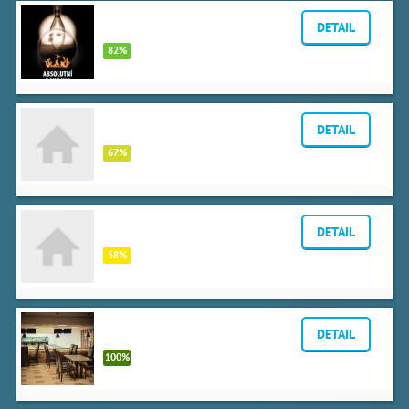
ABSOLUTNÍ BOWLING
DETAIL
Osadní 28, Praha
82%
Ladronka
DETAIL
Usedlost LadronkaTomanova 1/1028 Praha 6
67%
SB Centrum
DETAIL
K Horkám 1, Praha
58%
Xbowling Žižkov
DETAIL
Pitterova 5, Praha
100%