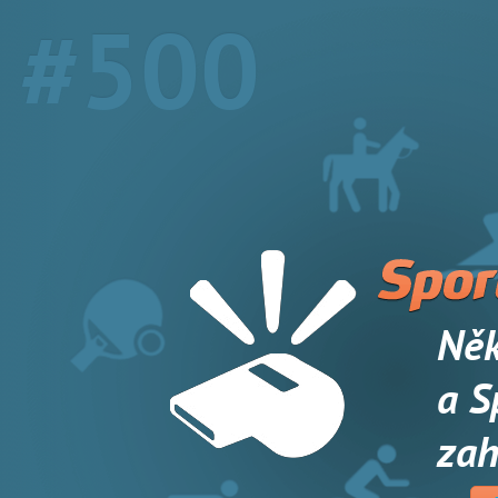
#500
Něk
a S
zah