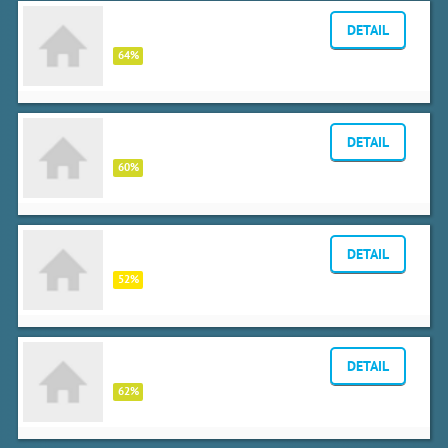
BEST BOWLING
DETAIL
Řevnická 1, Praha
64%
Beyk bowling Velké Přílepy
DETAIL
Kladenská 18, Velké Přílepy
60%
Bowling Manta
DETAIL
Makovského 1342, Praha
52%
Bowling Radava Praha
DETAIL
Milady Horákové 37, Praha
62%