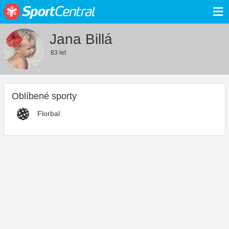
≡
Jana Billá
83 let
Oblíbené sporty
Florbal