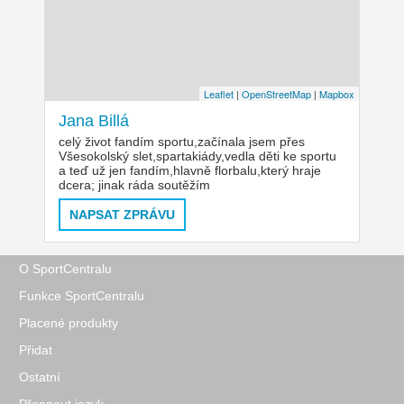
Leaflet
|
OpenStreetMap
|
Mapbox
Jana Billá
celý život fandím sportu,začínala jsem přes
Všesokolský slet,spartakiády,vedla děti ke sportu
a teď už jen fandím,hlavně florbalu,který hraje
dcera; jinak ráda soutěžím
NAPSAT ZPRÁVU
O SportCentralu
Funkce SportCentralu
Placené produkty
Přidat
Ostatní