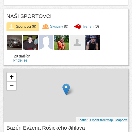
NAŠI SPORTOVCI
Sportovci
(6)
Skupiny
(0)
Trenéři
(0)
+ 20 dalších
Přidej se!
+
−
Leaflet
|
OpenStreetMap
|
Mapbox
Bazén Evžena Rošického Jihlava