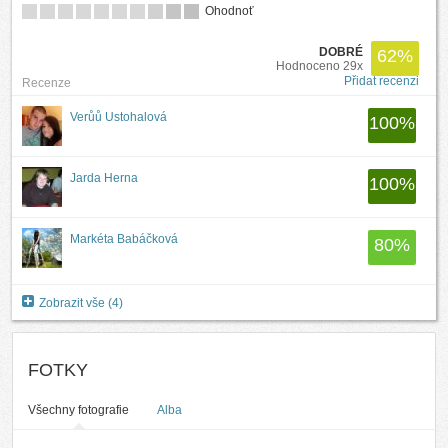
Ohodnoť
DOBRÉ
62
%
Hodnoceno 29x
Přidat recenzi
Recenze
Verůů Ustohalová
100
%
Jarda Herna
100
%
Markéta Babáčková
80
%
Zobrazit vše (4)
FOTKY
Všechny fotografie
Alba