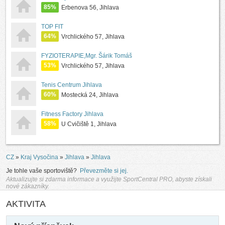
85%
Erbenova 56, Jihlava
TOP FIT
64%
Vrchlického 57, Jihlava
FYZIOTERAPIE,Mgr. Šárik Tomáš
53%
Vrchlického 57, Jihlava
Tenis Centrum Jihlava
60%
Mostecká 24, Jihlava
Fitness Factory Jihlava
58%
U Cvičiště 1, Jihlava
CZ
»
Kraj Vysočina
»
Jihlava
»
Jihlava
Je tohle vaše sportoviště?
Převezměte si jej.
Aktualizujte si zdarma informace a využijte SportCentral PRO, abyste získali
nové zákazníky.
AKTIVITA