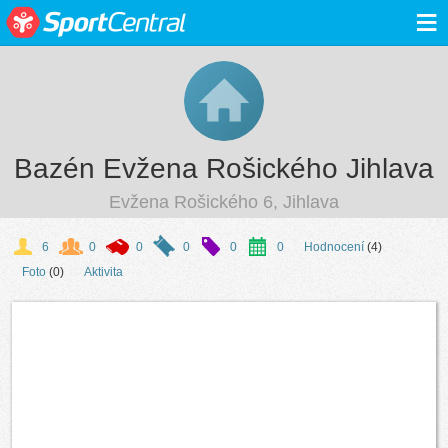
≡
Bazén Evžena Rošického Jihlava
Evžena Rošického 6, Jihlava
6
0
0
0
0
0
Hodnocení
(4)
Foto
(0)
Aktivita