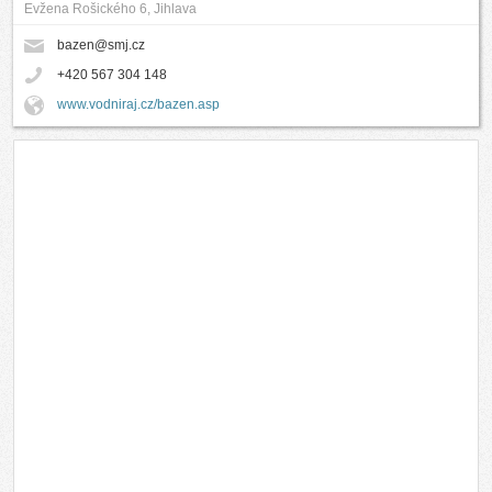
Evžena Rošického 6, Jihlava
bazen@smj.cz
+420 567 304 148
www.vodniraj.cz/bazen.asp