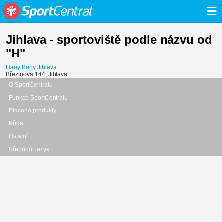
≡
Jihlava - sportoviště podle názvu od
"H"
Hany Bany Jihlava
Březinova 144, Jihlava
O SportCentralu
Funkce SportCentralu
Placené produkty
Přidat
Ostatní
Přepnout jazyk