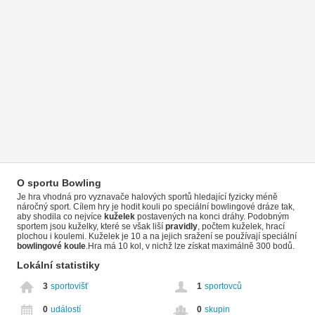
O sportu Bowling
Je hra vhodná pro vyznavače halových sportů hledající fyzicky méně
náročný sport. Cílem hry je hodit kouli po speciální bowlingové dráze tak,
aby shodila co nejvíce
kuželek
postavených na konci dráhy. Podobným
sportem jsou kuželky, které se však liší
pravidly
, počtem kuželek, hrací
plochou i koulemi. Kuželek je 10 a na jejich sražení se používají speciální
bowlingové koule
.Hra má 10 kol, v nichž lze získat maximálně 300 bodů.
Lokální statistiky
3
sportovišť
1
sportovců
0
událostí
0
skupin