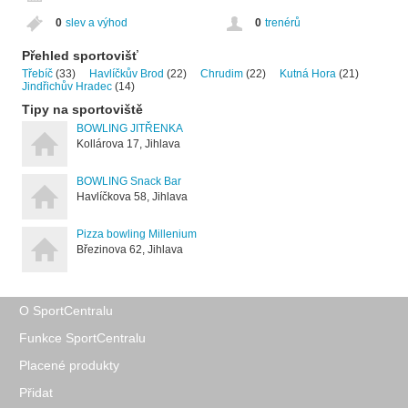
0
slev a výhod
0
trenérů
Přehled sportovišť
Třebíč
(33)
Havlíčkův Brod
(22)
Chrudim
(22)
Kutná Hora
(21)
Jindřichův Hradec
(14)
Tipy na sportoviště
BOWLING JITŘENKA
Kollárova 17, Jihlava
BOWLING Snack Bar
Havlíčkova 58, Jihlava
Pizza bowling Millenium
Březinova 62, Jihlava
O SportCentralu
Funkce SportCentralu
Placené produkty
Přidat