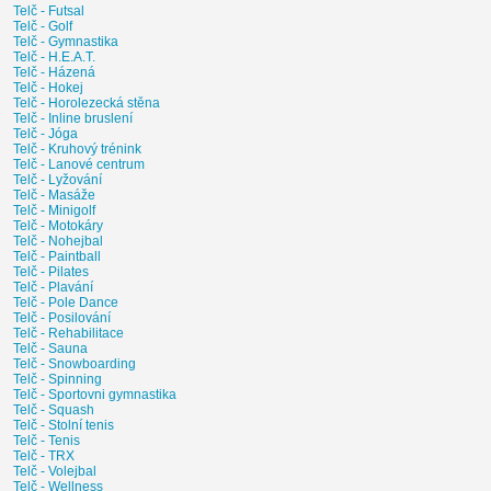
Telč - Futsal
Telč - Golf
Telč - Gymnastika
Telč - H.E.A.T.
Telč - Házená
Telč - Hokej
Telč - Horolezecká stěna
Telč - Inline bruslení
Telč - Jóga
Telč - Kruhový trénink
Telč - Lanové centrum
Telč - Lyžování
Telč - Masáže
Telč - Minigolf
Telč - Motokáry
Telč - Nohejbal
Telč - Paintball
Telč - Pilates
Telč - Plavání
Telč - Pole Dance
Telč - Posilování
Telč - Rehabilitace
Telč - Sauna
Telč - Snowboarding
Telč - Spinning
Telč - Sportovni gymnastika
Telč - Squash
Telč - Stolní tenis
Telč - Tenis
Telč - TRX
Telč - Volejbal
Telč - Wellness