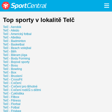
≡
Top sporty v lokalitě Telč
Telč - Aerobik
Telč - Aikido
Telč - Americký fotbal
Telč - Atletika
Telč - Badminton
Telč - Basketbal
Telč - Beach volejbal
Telč - Běh
Telč - Bikram jóga
Telč - Body Forming
Telč - Bojové sporty
Telč - Bosu
Telč - Bowling
Telč - Box
Telč - Bruslení
Telč - CrossFit
Telč - Cvičení
Telč - Cvičení pro těhotné
Telč - Cvičení rodičů s dětmi
Telč - Cyklistika
Telč - Fitbox
Telč - Fitness
Telč - Florbal
Telč - Fotbal
Telč - Frisbee