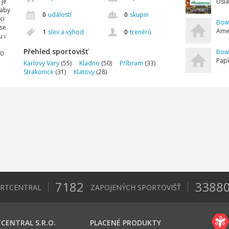
 je
Úsla
 aby
0
událostí
0
skupin
ci
Bowl
se
Amer
1
slev a výhod
0
trenérů
 i
Přehled sportovišť
Bowl
10
Papí
Karlovy Vary
(55)
Kladno
(50)
Příbram
(33)
Strakonice
(31)
Klatovy
(28)
7182
3388
ORTCENTRAL
ZAPOJENÝCH SPORTOVIŠŤ
CENTRAL S.R.O.
PLACENÉ PRODUKTY