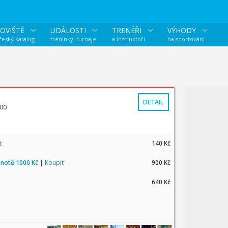
OVIŠTĚ
UDÁLOSTI
TRENÉŘI
VÝHODY
 český katalog
tréninky, turnaje
a instruktoři
na sportování
DETAIL
:00
t
140 Kč
dnotě 1000 Kč
|
Koupit
900 Kč
640 Kč