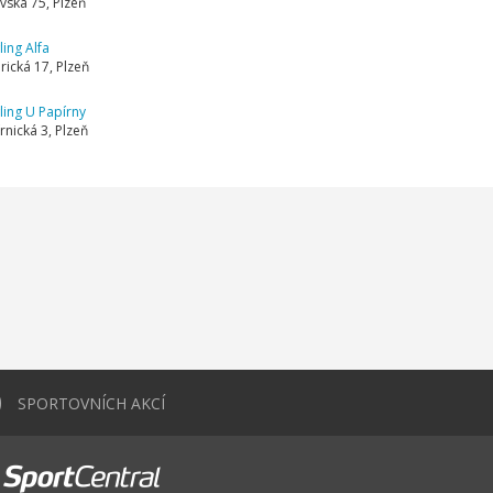
vská 75, Plzeň
ing Alfa
ická 17, Plzeň
ing U Papírny
rnická 3, Plzeň
0
SPORTOVNÍCH AKCÍ