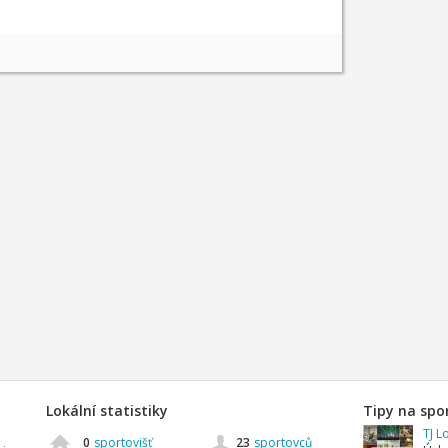
Lokální statistiky
Tipy na spo
TJ L
0
sportovišť
23
sportovců