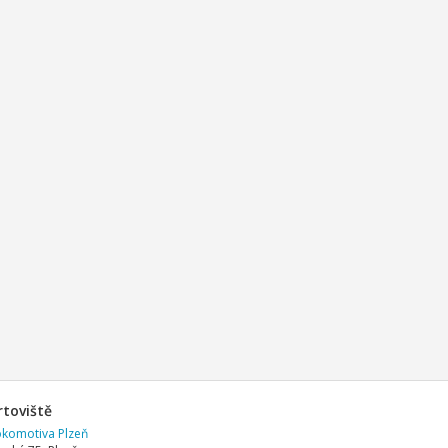
rtoviště
okomotiva Plzeň