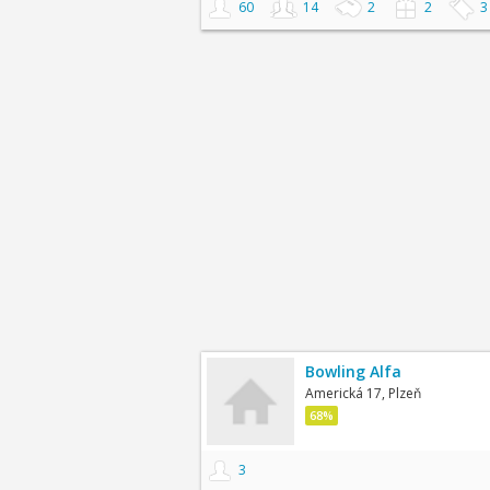
60
14
2
2
3
Bowling Alfa
Americká 17, Plzeň
68%
3