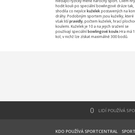
hledající fyzicky méně náročný sport. Cílem hry
hodit kouli po speciální bowlingové dráze tak,
shodila co nejvíce
kuželek
postavených na kon
dráhy. Podobným sportem jsou kuželky, které 
však liší
pravidly
, počtem kuželek, hrací plochou
koulemi. Kuželek je 10 a na jejich sražení se
používají speciální
bowlingové koule
.Hra má 
kol, v nichž lze získat maximálně 300 bodů.
0
LIDÍ POUŽÍVÁ SP
KDO POUŽÍVÁ SPORTCENTRAL
SPORT