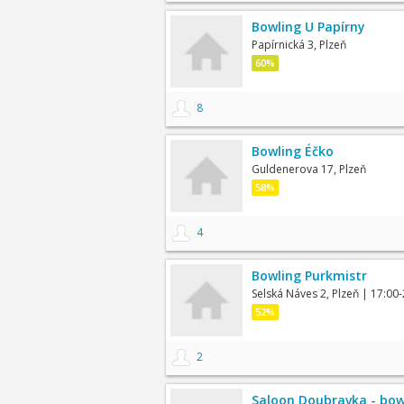
Bowling U Papírny
Papírnická 3, Plzeň
60%
8
Bowling Éčko
Guldenerova 17, Plzeň
58%
4
Bowling Purkmistr
Selská Náves 2, Plzeň
| 17:00-
52%
2
Saloon Doubravka - bow