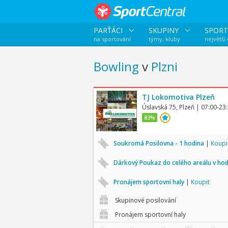
PARŤÁCI
SKUPINY
SPORT
na sportování
týmy, kluby
největší
Bowling
v
Plzni
TJ Lokomotiva Plzeň
Úslavská 75, Plzeň
| 07:00-23
83%
Soukromá Posilovna - 1 hodina
|
Koupi
Dárkový Poukaz do celého areálu v ho
Pronájem sportovní haly
|
Koupit
Skupinové posilování
Pronájem sportovní haly