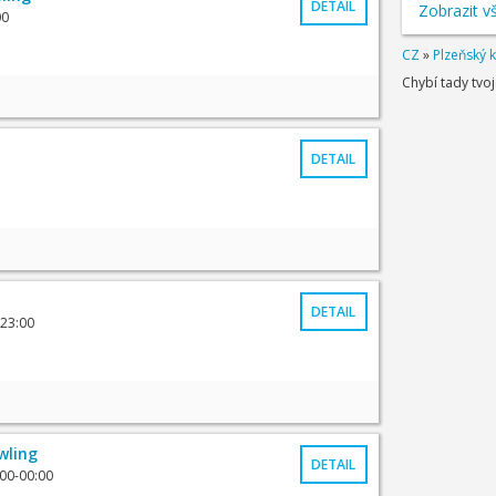
DETAIL
Zobrazit v
00
CZ
»
Plzeňský k
Chybí tady tvo
DETAIL
DETAIL
-23:00
wling
DETAIL
:00-00:00