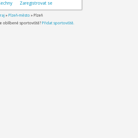
šechny
Zaregistrovat se
raj
»
Plzeň-město
»
Plzeň
je oblíbené sportoviště?
Přidat sportoviště.