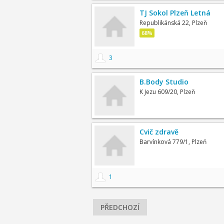
TJ Sokol Plzeň Letná
Republikánská 22, Plzeň
68%
3
B.Body Studio
K Jezu 609/20, Plzeň
Cvič zdravě
Barvínková 779/1, Plzeň
1
PŘEDCHOZÍ