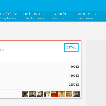
OVIŠTĚ
UDÁLOSTI
TRENÉŘI
VÝHODY
 český katalog
tréninky, turnaje
a instruktoři
na sportování
DETAIL
:00
900 Kč
1600 Kč
2250 Kč