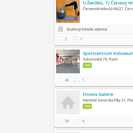
U Ženíšků, TJ Červený H
Červenohrádecká 66/27, Čer
Kruhový trénink zdarma
3
1
Sportcentrum Koloseu
Sokolovská 76, Plzeň
70%
40
1
Fitness Galerie
Náměstí Generála Píky 27, Plz
73%
39
6