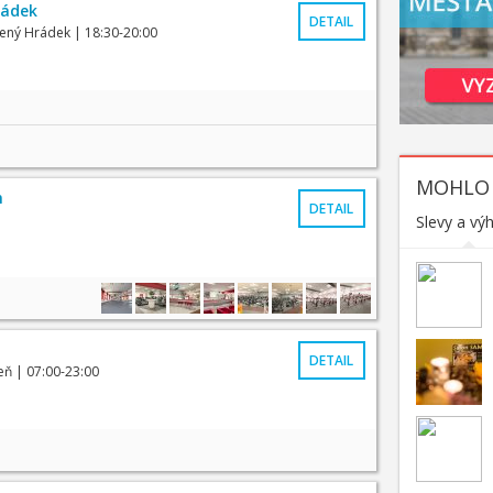
rádek
DETAIL
vený Hrádek
| 18:30-20:00
MOHLO 
m
DETAIL
Slevy a vý
DETAIL
eň
| 07:00-23:00