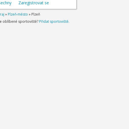
šechny
Zaregistrovat se
raj
»
Plzeň-město
»
Plzeň
je oblíbené sportoviště?
Přidat sportoviště.