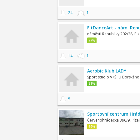
24
1
FitDanceArt - nám. Repu
náměstí Republiky 202/28, Plz
77%
14
1
Aerobic Klub LADY
Sport studio V+Š, U Borského
81%
5
Sportovní centrum Hrá
Červenohrádecká 396/9, Plze
69%