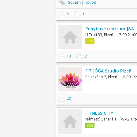
Squash
|
Koupit
8
1
Pohybové centrum J&A
U Trati 33, Plzeň
| 17:00-21:0
65%
13
2
FIT JÓGA Studio Plzeň
Palackého 7, Plzeň
| 18:00-19
20
FITNESS CITY
Náměstí Generála Píky 42, Plz
76%