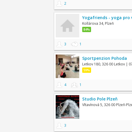
2
Yogafriends - yoga pro 
Kollárova 34, Plzeň
84%
3
1
Sportpenzion Pohoda
Letkov 180, 326 00 Letkov
| 0
59%
4
1
Studio Pole Plzeň
Vltavínová 5, 326 00 Plzeň-Plz
3