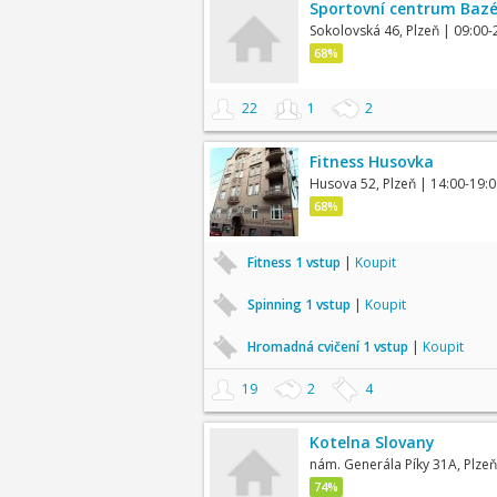
Sportovní centrum Bazé
Sokolovská 46, Plzeň
| 09:00-
68%
22
1
2
Fitness Husovka
Husova 52, Plzeň
| 14:00-19:0
68%
Fitness 1 vstup
|
Koupit
Spinning 1 vstup
|
Koupit
Hromadná cvičení 1 vstup
|
Koupit
19
2
4
Kotelna Slovany
nám. Generála Píky 31A, Plzeň
74%