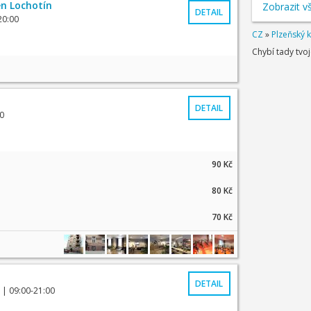
n Lochotín
Zobrazit v
DETAIL
20:00
CZ
»
Plzeňský k
Chybí tady tvo
DETAIL
0
90 Kč
80 Kč
70 Kč
DETAIL
| 09:00-21:00