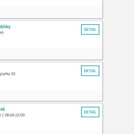
bliky
DETAIL
eň
DETAIL
 parku 33
dek
DETAIL
ň
| 08:00-22:00