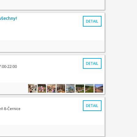
všechny!
DETAIL
DETAIL
7:00-22:00
DETAIL
eň 8-Černice