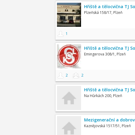
Hřiště a tělocvična TJ S
Plzeňská 158/17, Plzeň
1
Hřiště a tělocvična TJ S
Emingerova 308/1, Plzeň
2
2
Hřiště a tělocvična TJ S
Na Hůrkách 200, Plzeň
Mezigenerační a dobrov
Kaznějovská 1517/51, Plzeň