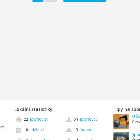
Lokální statistiky
Tipy na spo
e
U Že
22
sportovišť
51
sportovců
.
Červ
tím,
0
událostí
3
skupin
Spor
Spor