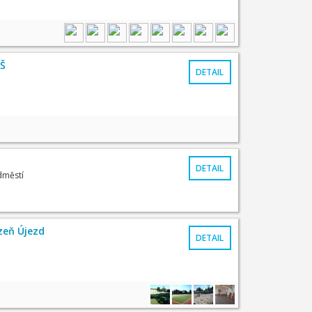
ZŠ
DETAIL
DETAIL
dměstí
lzeň Újezd
DETAIL