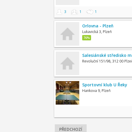
3
1
1
Orlovna - Plzeň
Lukavická 3, Plzeň
76%
Salesiánské středisko m
Revoluční 151/98, 312 00 Plze
Sportovní klub U Řeky
Hankova 9, Plzeň
PŘEDCHOZÍ