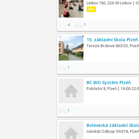
Letkov 180, 326 00 Letkov
| 0
59%
4
1
15. základní škola Plzeň
Terezie Brzkové 863/33, Plzeň
1
BC BIO Systém Plzeň
Pobřežní 8, Plzeň
| 16:00-22:
1
Bolevecká základní škol
náměstí Odboje 550/18, Plze