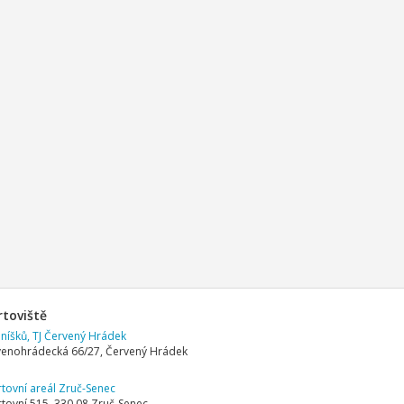
rtoviště
níšků, TJ Červený Hrádek
enohrádecká 66/27, Červený Hrádek
tovní areál Zruč-Senec
tovní 515, 330 08 Zruč-Senec