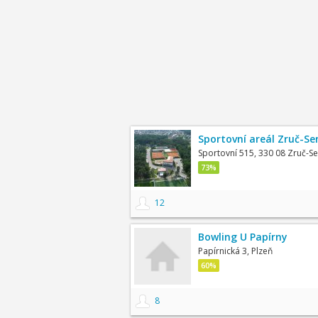
Sportovní areál Zruč-Se
Sportovní 515, 330 08 Zruč-S
73%
12
Bowling U Papírny
Papírnická 3, Plzeň
60%
8