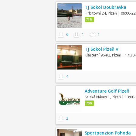
TJ Sokol Doubravka
Hřbitovní 24, Plzeň
| 09:00-22
71%
6
1
1
TJ Sokol Plzeň V
Klášterní 964/2, Plzeň
| 17:30
4
Adventure Golf Plzeň
Selská Náves 1, Plzeň
| 13:00-
70%
2
Sportpenzion Pohoda