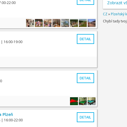
Zobrazit v
7:00-22:00
CZ
»
Plzeňský k
Chybí tady tvo
DETAIL
| 16:00-19:00
DETAIL
00
a Plzeň
DETAIL
ň
| 16:00-22:00