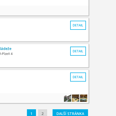
DETAIL
ládeže
DETAIL
ň-Plzeň 4
DETAIL
1
2
DALŠÍ STRÁNKA