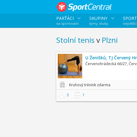
PARŤÁCI
SKUPINY
SPORT
na sportování
týmy, kluby
největší
Stolní tenis
v
Plzni
U Ženíšků, TJ Červený H
Červenohrádecká 66/27, Čer
Kruhový trénink zdarma
3
1