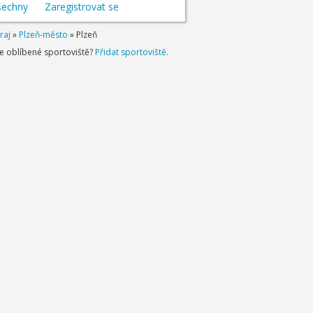
šechny
Zaregistrovat se
raj
»
Plzeň-město
»
Plzeň
je oblíbené sportoviště?
Přidat sportoviště.