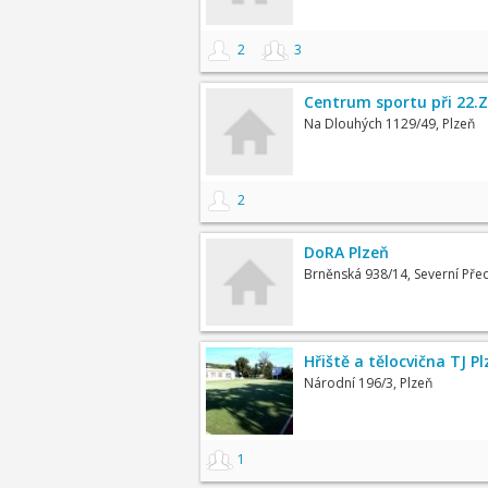
2
3
Centrum sportu při 22.
Na Dlouhých 1129/49, Plzeň
2
DoRA Plzeň
Brněnská 938/14, Severní Pře
Hřiště a tělocvična TJ P
Národní 196/3, Plzeň
1