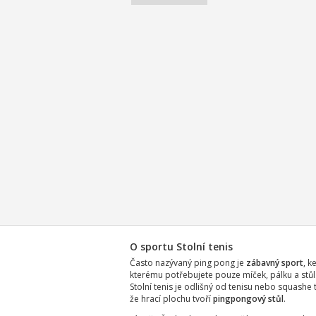
O sportu Stolní tenis
Často nazývaný ping pong je
zábavný sport
, k
kterému potřebujete pouze míček, pálku a stůl
Stolní tenis je odlišný od tenisu nebo squashe 
že hrací plochu tvoří
pingpongový stůl
.