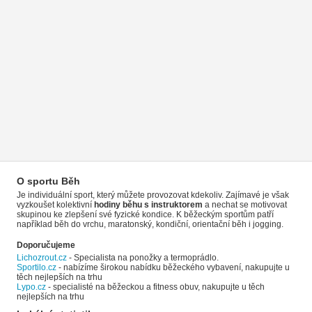
O sportu Běh
Je individuální sport, který můžete provozovat kdekoliv. Zajímavé je však
vyzkoušet kolektivní
hodiny běhu s instruktorem
a nechat se motivovat
skupinou ke zlepšení své fyzické kondice. K běžeckým sportům patří
například běh do vrchu, maratonský, kondiční, orientační běh i jogging.
Doporučujeme
Lichozrout.cz
- Specialista na ponožky a termoprádlo.
Sportilo.cz
- nabízíme širokou nabídku běžeckého vybavení, nakupujte u
těch nejlepších na trhu
Lypo.cz
- specialisté na běžeckou a fitness obuv, nakupujte u těch
nejlepších na trhu