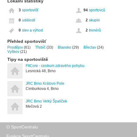
Lokální statistiky
3
sportovišť
94
sportovců
0
událostí
2
skupin
0
slev a výhod
2
trenérů
Přehled sportovišť
Prostějov
(61)
Třebíč
(33)
Blansko
(29)
Břeclav
(24)
Vyškov
(21)
Tipy na sportoviště
FitCore - centrum zdravého pohybu
Lesnická 48, Brno
JRC Brno Královo Pole
Cimburkova 4, Brno
JRC Brno Velký Špalíček
Mečová 2
O SportCentralu
Funkce SportCentralu