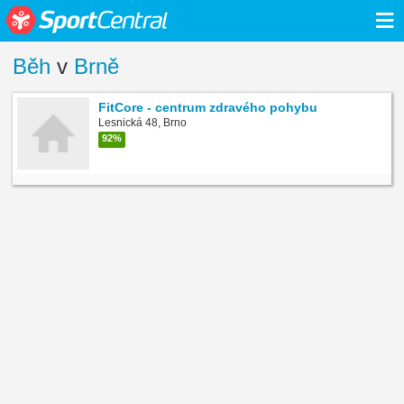
≡
Běh
v
Brně
FitCore - centrum zdravého pohybu
Lesnická 48, Brno
92%