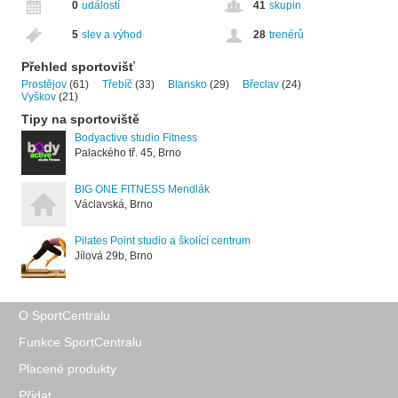
0
událostí
41
skupin
5
slev a výhod
28
trenérů
Přehled sportovišť
Prostějov
(61)
Třebíč
(33)
Blansko
(29)
Břeclav
(24)
Vyškov
(21)
Tipy na sportoviště
Bodyactive studio Fitness
Palackého tř. 45, Brno
BIG ONE FITNESS Mendlák
Václavská, Brno
Pilates Point studio a školící centrum
Jílová 29b, Brno
O SportCentralu
Funkce SportCentralu
Placené produkty
Přidat