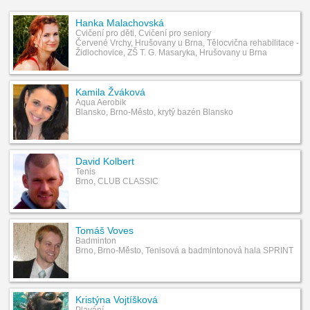
Hanka Malachovská
Cvičení pro děti, Cvičení pro seniory
Červené Vrchy, Hrušovany u Brna, Tělocvična rehabilitace -
Židlochovice, ZŠ T. G. Masaryka, Hrušovany u Brna
Kamila Žváková
Aqua Aerobik
Blansko, Brno-Město, krytý bazén Blansko
David Kolbert
Tenis
Brno, CLUB CLASSIC
Tomáš Voves
Badminton
Brno, Brno-Město, Tenisová a badmintonová hala SPRINT
Kristýna Vojtíšková
Plavání