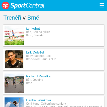
≡
Trenéři
v
Brně
jan kohut
Běh, Běh na lyžích
Brno, Blansko
Erik Doležel
Body Balance, Box
Brno-střed, Taurus club
Richard Pavelka
Běh, Jogging
Brno
Hanka Jelínková
Čchi-kung, Cvičení pro seniory
Brno, AURA CENTRUM ZDRAVÍ - terapeutické a pohybové