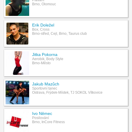
Brno, Olomouc
Erik Doležel
Box, Cross
Brno-střed, Cejl, Brno, Taurus club
Jitka Pokorna
Aerobik, Body Style
Brno-Město
Jakub Mazůch
Sportovní tanec
Ostrava, Frýdek-Místek, TJ SOKOL Vítkovice
Ivo Němec
Posilování
Brno, InCore Fitness