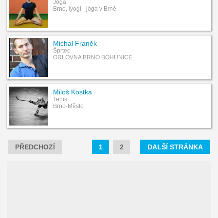
Jóga
Brno, iyogi - jóga v Brně
Michal Franěk
Šprtec
ORLOVNA BRNO BOHUNICE
Miloš Kostka
Tenis
Brno-Město
PŘEDCHOZÍ
1
2
DALŠÍ STRÁNKA