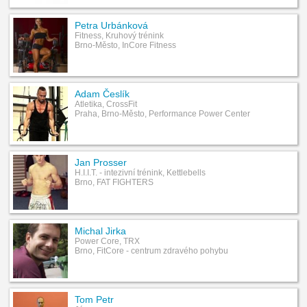
Petra Urbánková
Fitness, Kruhový trénink
Brno-Město, InCore Fitness
Adam Česlík
Atletika, CrossFit
Praha, Brno-Město, Performance Power Center
Jan Prosser
H.I.I.T. - intezivní trénink, Kettlebells
Brno, FAT FIGHTERS
Michal Jirka
Power Core, TRX
Brno, FitCore - centrum zdravého pohybu
Tom Petr