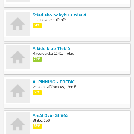
Středisko pohybu a zdraví
Fibichova 39, Třebíč
51%
Aikido klub Třebíč
Račerovická 1141, Třebíč
74%
ALPINNING - TŘEBÍČ
Velkomeziříčská 45, Třebíč
55%
Areál Dvůr Střítěž
Střítež 156
56%