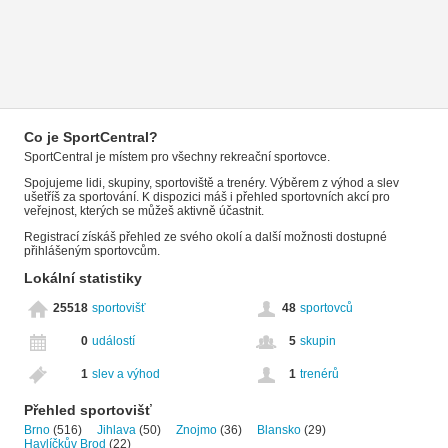
Co je SportCentral?
SportCentral je místem pro všechny rekreační sportovce.
Spojujeme lidi, skupiny, sportoviště a trenéry. Výběrem z výhod a slev
ušetříš za sportování. K dispozici máš i přehled sportovních akcí pro
veřejnost, kterých se můžeš aktivně účastnit.
Registrací získáš přehled ze svého okolí a další možnosti dostupné
přihlášeným sportovcům.
Lokální statistiky
25518
sportovišť
48
sportovců
0
událostí
5
skupin
1
slev a výhod
1
trenérů
Přehled sportovišť
Brno
(516)
Jihlava
(50)
Znojmo
(36)
Blansko
(29)
Havlíčkův Brod
(22)