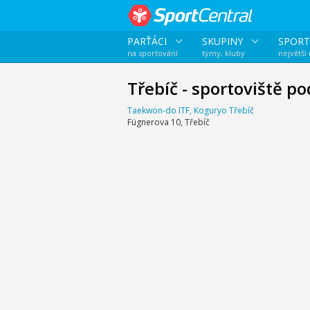
PARŤÁCI
SKUPINY
SPORT
na sportování
týmy, kluby
největší
Třebíč - sportoviště po
Taekwon-do ITF, Koguryo Třebíč
Fügnerova 10, Třebíč