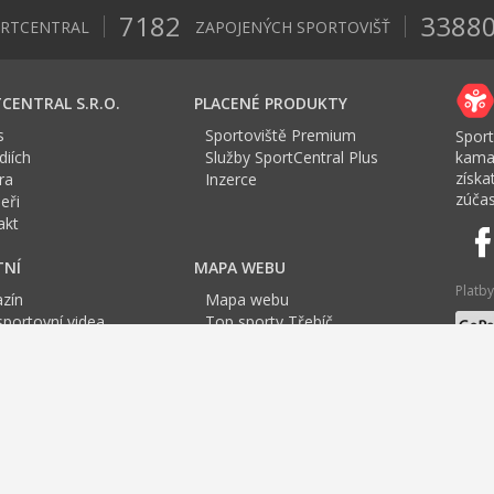
7182
3388
ORTCENTRAL
ZAPOJENÝCH SPORTOVIŠŤ
CENTRAL S.R.O.
PLACENÉ PRODUKTY
s
Sportoviště Premium
Sport
iích
Služby SportCentral Plus
kama
získ
ra
Inzerce
zúčas
eři
akt
TNÍ
MAPA WEBU
Platby
zín
Mapa webu
sportovní videa
Top sporty Třebíč
a Sport roku
Jazyk
tovní mapa
F
G
H
I
J
K
L
M
N
O
P
Q
R
S
T
U
V
inning
Tenis
Jóga
Cvičení pro těhotné
Cvičení Jihlava
TRX Jihlava
B