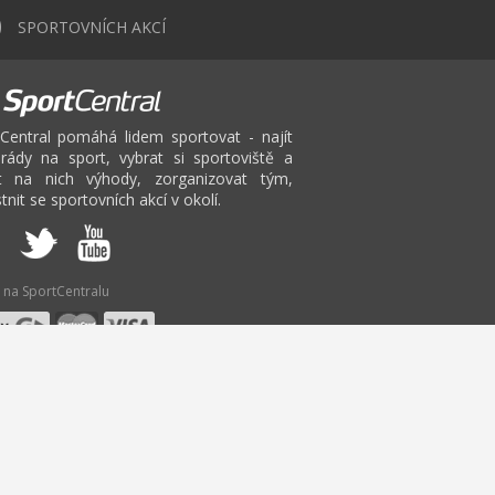
0
SPORTOVNÍCH AKCÍ
Central pomáhá lidem sportovat - najít
rády na sport, vybrat si sportoviště a
at na nich výhody, zorganizovat tým,
tnit se sportovních akcí v okolí.
 na SportCentralu
W
X
Y
Z
adminton
Fitbox Jihlava
Pilates
Bruslení