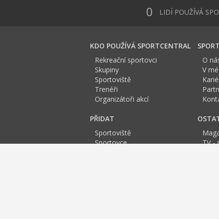
0
LIDÍ POUŽÍVÁ SP
KDO POUŽÍVÁ SPORTCENTRAL
SPORT
Rekreační sportovci
O ná
Skupiny
V méd
Sportoviště
Karié
Trenéři
Partn
Organizátoři akcí
Kont
PŘIDAT
OSTA
Sportoviště
Maga
Sportovce
TV - 
Skupinu
Anket
Trenéra
Spor
Událost
Sportoviště Třebíč:
A
B
C
D
E
Fitness Jihlava
Squash
Bowling Jihlava
Sp