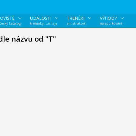
OVIŠTĚ
UDÁLOSTI
TRENÉŘI
VÝHODY
 český katalog
tréninky, turnaje
a instruktoři
na sportování
dle názvu od "T"