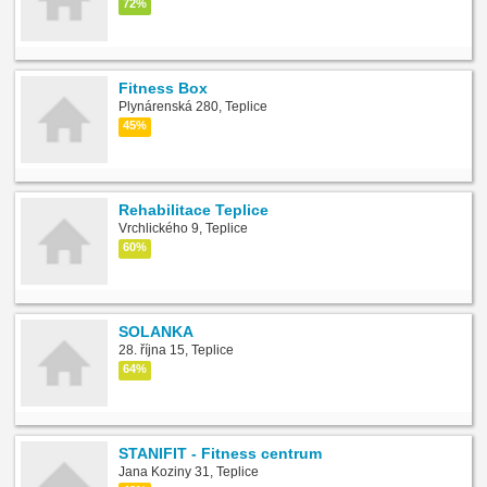
72%
Fitness Box
Plynárenská 280, Teplice
45%
Rehabilitace Teplice
Vrchlického 9, Teplice
60%
SOLANKA
28. října 15, Teplice
64%
STANIFIT - Fitness centrum
Jana Koziny 31, Teplice