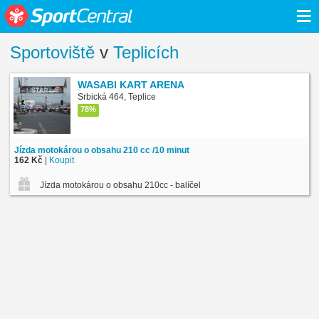
≡
Sportoviště
v
Teplicích
WASABI KART ARENA
Srbická 464, Teplice
78%
Jízda motokárou o obsahu 210 cc /10 minut
162 Kč
|
Koupit
Jízda motokárou o obsahu 210cc - balíček 10+2 zdarma