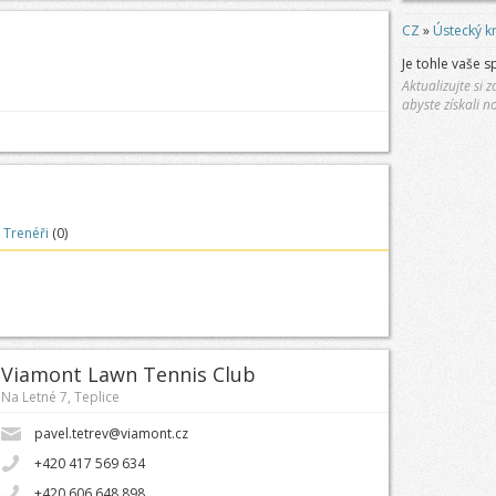
CZ
»
Ústecký kr
Je tohle vaše s
Aktualizujte si
abyste získali n
Trenéři
(0)
Viamont Lawn Tennis Club
Na Letné 7, Teplice
pavel.tetrev@viamont.cz
+420 417 569 634
+420 606 648 898