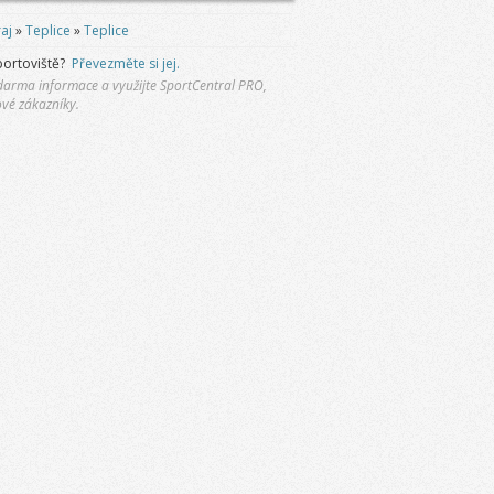
aj
»
Teplice
»
Teplice
portoviště?
Převezměte si jej.
 zdarma informace a využijte SportCentral PRO,
ové zákazníky.