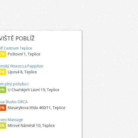
IŠTĚ POBLÍŽ
lf Centrum Teplice
6%
Poštovní 1, Teplice
mský fitness La Pappilon
9%
Lípová 8, Teplice
m plný pohybu I.
0%
U Císařských Lázní 19, Teplice
ua Studio ORCA
0%
Masarykova třída 460/11, Teplice
lveo Massage
4%
Mírové Náměstí 10, Teplice