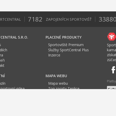
7182
3388
ORTCENTRAL
ZAPOJENÝCH SPORTOVIŠŤ
CENTRAL S.R.O.
PLACENÉ PRODUKTY
s
Sportoviště Premium
Sport
iích
Služby SportCentral Plus
kama
získ
ra
Inzerce
zúčas
eři
akt
TNÍ
MAPA WEBU
Platby
zín
Mapa webu
sportovní videa
Top sporty Teplice
a Sport roku
Jazyk
tovní mapa