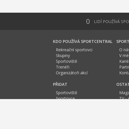
0
LIDÍ POUŽÍVÁ SP
KDO POUŽÍVÁ SPORTCENTRAL
SPORT
Rekreační sportovci
O ná
Skupiny
V méd
Sportoviště
Karié
Trenéři
Partn
Organizátoři akcí
Kont
PŘIDAT
OSTA
Sportoviště
Maga
Sportovce
TV - 
Skupinu
Anket
Trenéra
Spor
Událost