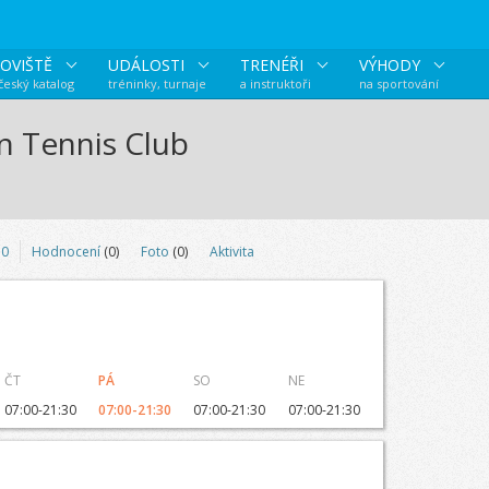
OVIŠTĚ
UDÁLOSTI
TRENÉŘI
VÝHODY
 český katalog
tréninky, turnaje
a instruktoři
na sportování
 Tennis Club
0
Hodnocení
(0)
Foto
(0)
Aktivita
ČT
PÁ
SO
NE
07:00-21:30
07:00-21:30
07:00-21:30
07:00-21:30