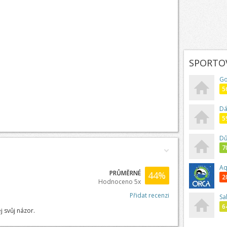
SPORTOV
Go
5
Dá
5
Dů
7
Aq
PRŮMĚRNÉ
44
%
2
Hodnoceno 5x
Přidat recenzi
Sa
6
j svůj názor.