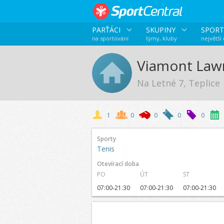
PARŤÁCI
SKUPINY
SPORT
na sportování
týmy, kluby
největší
Viamont Lawn
Na Letné 7, Teplice
1
0
0
0
0
Sporty
Tenis
Otevírací doba
PO
ÚT
ST
07:00-21:30
07:00-21:30
07:00-21:30