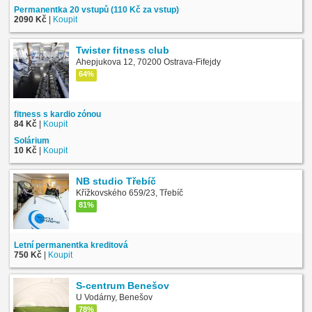
Permanentka 20 vstupů (110 Kč za vstup)
2090 Kč
|
Koupit
Twister fitness club
Ahepjukova 12, 70200 Ostrava-Fifejdy
64%
fitness s kardio zónou
84 Kč
|
Koupit
Solárium
10 Kč
|
Koupit
NB studio Třebíč
Křížkovského 659/23, Třebíč
81%
Letní permanentka kreditová
750 Kč
|
Koupit
S-centrum Benešov
U Vodárny, Benešov
78%