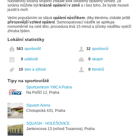
Návštěvou solária snadno získáte tolik oblíbený opálený vzhled. Ze
solária můžete být
krásně opálení i v zimě
a i bez toho, že byste museli
jezdit k moři.
Velmi populárním se stává
opálení nástřikem
, díky kterému získáte ještě
přirozenější vzhled opálení
. Samoopalovací nástřik se aplikuje
rovnoměrně na celé tělo, procedura trvá 15 minut a účinky nástřiku vydrží
zhruba týden.
Lokální statistiky
563
sportovišť
32
sportovců
0
událostí
0
skupin
10
slev a výhod
0
trenérů
Tipy na sportoviště
Sportcentrum YMCA Praha
Na Poříčí 12, Praha
Squash Arena
Cholupická 431, Praha
SQUASH - HOLEŠOVICE
Jankovcova 13 (vchod Tusarova), Praha