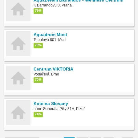
K Barrandovu 8, Praha
79%
Aquadrom Most
Topolová 801, Most
79%
Centrum VIKTORIA
Vodařská, Brno
70%
Kotelna Slovany
nám. Generála Píky 31A, Plzeň
74%