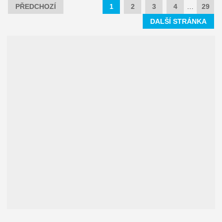
PŘEDCHOZÍ
1
2
3
4
…
29
DALŠÍ STRÁNKA