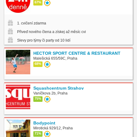
67%
1. cvičení zdarma
Přiveď nového člena a získej až měsíc cvičení zdarma
Slevy pro týmy či party od 10 lidí
HECTOR SPORT CENTRE & RESTAURANT
Malešická 655/59C, Praha
68%
Squashcentrum Strahov
Vaníčkova 2b, Praha
75%
Bodypoint
Mirotická 929/12, Praha
71%