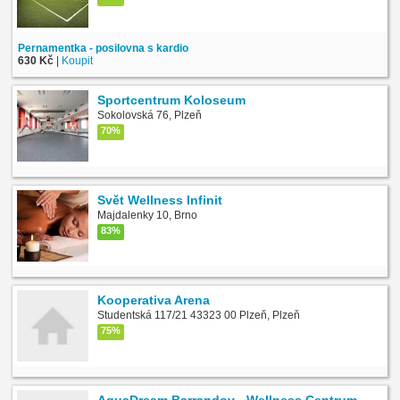
Pernamentka - posilovna s kardio
630 Kč
|
Koupit
Sportcentrum Koloseum
Sokolovská 76, Plzeň
70%
Svět Wellness Infinit
Majdalenky 10, Brno
83%
Kooperativa Arena
Studentská 117/21 43323 00 Plzeň, Plzeň
75%
AquaDream Barrandov - Wellness Centrum