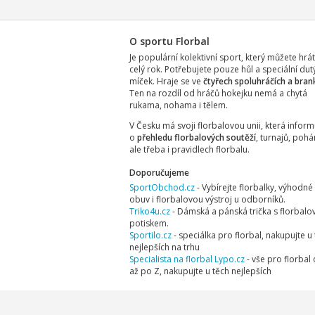
O sportu Florbal
Je populární kolektivní sport, který můžete hrá
celý rok. Potřebujete pouze hůl a speciální dut
míček. Hraje se ve
čtyřech spoluhráčích a bran
Ten na rozdíl od hráčů hokejku nemá a chytá
rukama, nohama i tělem.
V Česku má svoji florbalovou unii, která inform
o
přehledu florbalových soutěží
, turnajů, pohá
ale třeba i pravidlech florbalu.
Doporučujeme
SportObchod.cz
- Vybírejte florbalky, výhodné 
obuv i florbalovou výstroj u odborníků.
Triko4u.cz
- Dámská a pánská trička s florbal
potiskem.
Sportilo.cz
- speciálka pro florbal, nakupujte u
nejlepších na trhu
Specialista na florbal Lypo.cz
- vše pro florbal
až po Z, nakupujte u těch nejlepších