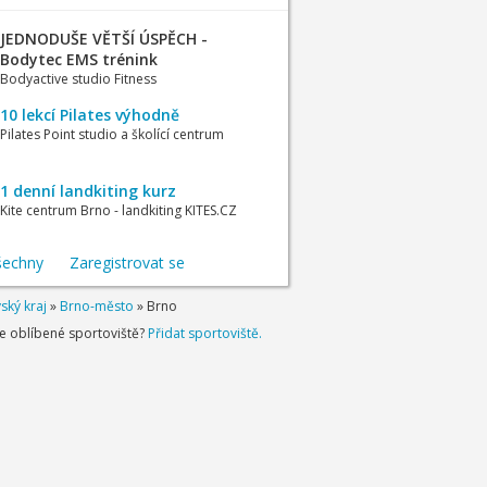
JEDNODUŠE VĚTŠÍ ÚSPĚCH -
Bodytec EMS trénink
Bodyactive studio Fitness
10 lekcí Pilates výhodně
Pilates Point studio a školící centrum
1 denní landkiting kurz
Kite centrum Brno - landkiting KITES.CZ
šechny
Zaregistrovat se
ský kraj
»
Brno-město
»
Brno
je oblíbené sportoviště?
Přidat sportoviště.