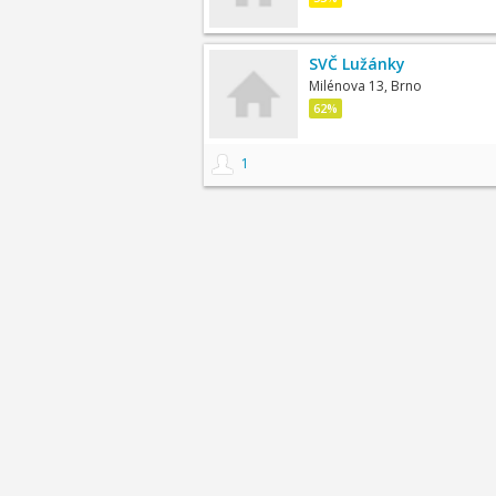
SVČ Lužánky
Milénova 13, Brno
62%
1