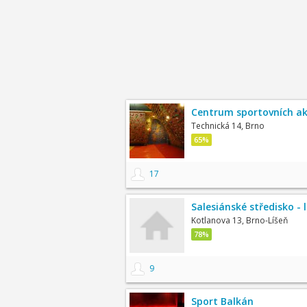
Centrum sportovních akt
Technická 14, Brno
65%
17
Salesiánské středisko - 
Kotlanova 13, Brno-Líšeň
78%
9
Sport Balkán