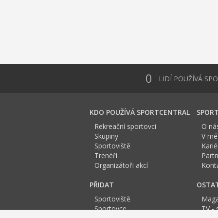
0
LIDÍ POUŽÍVÁ SP
KDO POUŽÍVÁ SPORTCENTRAL
SPORT
Rekreační sportovci
O ná
Skupiny
V méd
Sportoviště
Karié
Trenéři
Partn
Organizátoři akcí
Kont
PŘIDAT
OSTA
Sportoviště
Maga
Sportovce
TV - 