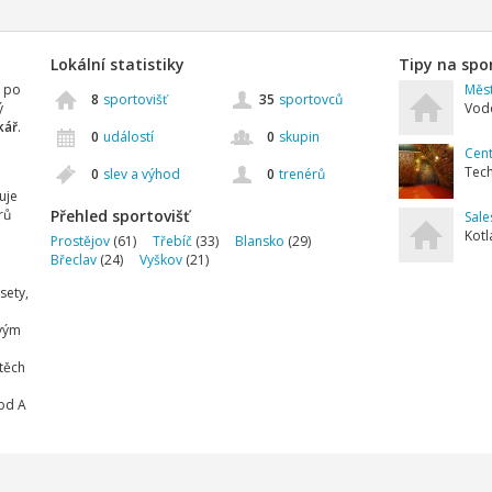
Lokální statistiky
Tipy na spo
t po
Měs
8
sportovišť
35
sportovců
ý
Vodo
kář
.
0
událostí
0
skupin
Cent
Tech
0
slev a výhod
0
trenérů
uje
rů
Přehled sportovišť
Sale
Kotl
Prostějov
(61)
Třebíč
(33)
Blansko
(29)
Břeclav
(24)
Vyškov
(21)
sety,
ovým
 těch
 od A