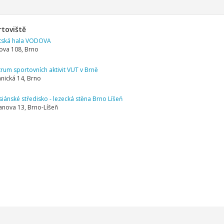
rtoviště
tská hala VODOVA
va 108, Brno
rum sportovních aktivit VUT v Brně
nická 14, Brno
siánské středisko - lezecká stěna Brno Líšeň
anova 13, Brno-Líšeň