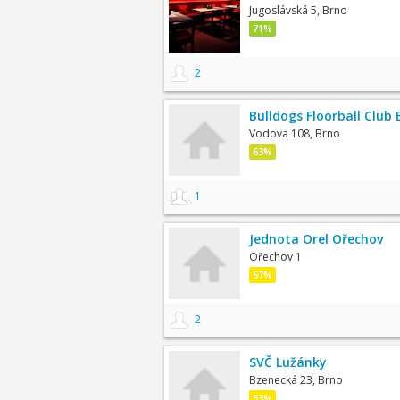
Jugoslávská 5, Brno
71%
2
Bulldogs Floorball Club 
Vodova 108, Brno
63%
1
Jednota Orel Ořechov
Ořechov 1
57%
2
SVČ Lužánky
Bzenecká 23, Brno
53%