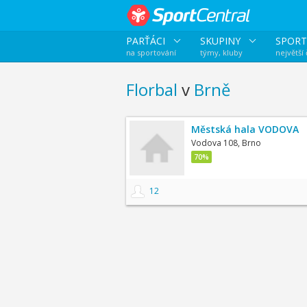
PARŤÁCI
SKUPINY
SPORT
na sportování
týmy, kluby
největší
Florbal
v
Brně
Městská hala VODOVA
Vodova 108, Brno
70%
12