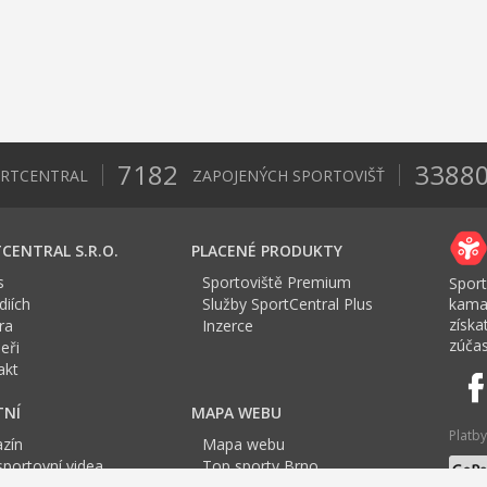
7182
3388
ORTCENTRAL
ZAPOJENÝCH SPORTOVIŠŤ
CENTRAL S.R.O.
PLACENÉ PRODUKTY
s
Sportoviště Premium
Sport
iích
Služby SportCentral Plus
kama
získ
ra
Inzerce
zúčas
eři
akt
TNÍ
MAPA WEBU
Platby
zín
Mapa webu
sportovní videa
Top sporty Brno