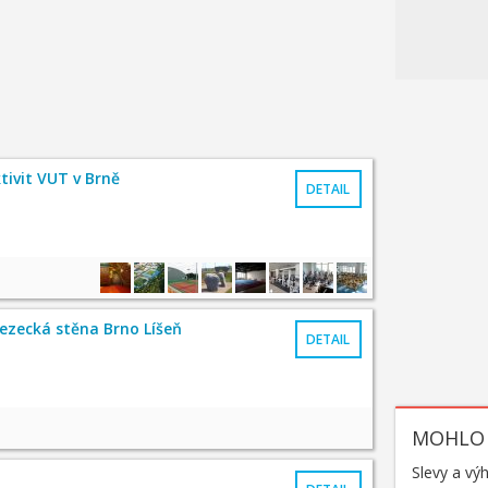
ivit VUT v Brně
DETAIL
lezecká stěna Brno Líšeň
DETAIL
MOHLO 
Slevy a vý