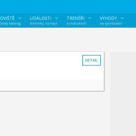
OVIŠTĚ
UDÁLOSTI
TRENÉŘI
VÝHODY
 český katalog
tréninky, turnaje
a instruktoři
na sportování
DETAIL