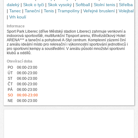
daleký
|
Skok o tyči
|
Skok vysoký
|
Softball
|
Stolní tenis
|
Střelba
|
Tanec
|
Taneční
|
Tenis
|
Trampolíny
|
Veřejné bruslení
|
Volejbal
|
Vrh koulí
Informace
Sport Park Liberec (dříve Městský stadion Liberec) zahrnuje venkovní a
indoorová sportoviště, multifunkční Tipsport arenu, tříhvězdičkový Hotel
ARENA*** a taneční a pohybové A-Styl centrum. Komplexní zázemí činí
z areálu ideální místo pro rekreační i výkonnostní sportování jednotlivců i
pro sportovní kempy a soustředění. V areálu působí množství sportovní
klubů a oddílů.
Otevírací doba
PO
06:00-23:00
ÚT
06:00-23:00
ST
06:00-23:00
ČT
06:00-23:00
PÁ
06:00-23:00
SO
06:00-23:00
NE
06:00-23:00