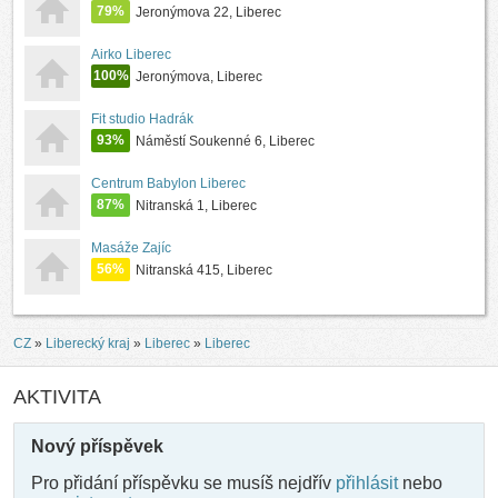
79%
Jeronýmova 22, Liberec
Airko Liberec
100%
Jeronýmova, Liberec
Fit studio Hadrák
93%
Náměstí Soukenné 6, Liberec
Centrum Babylon Liberec
87%
Nitranská 1, Liberec
Masáže Zajíc
56%
Nitranská 415, Liberec
CZ
»
Liberecký kraj
»
Liberec
»
Liberec
AKTIVITA
Nový příspěvek
Pro přidání příspěvku se musíš nejdřív
přihlásit
nebo