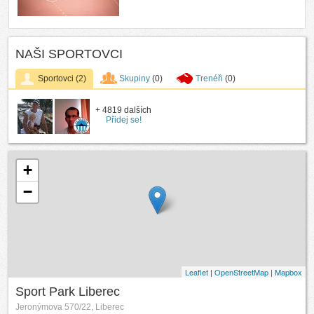
NAŠI SPORTOVCI
Sportovci
(2)
Skupiny
(0)
Trenéři
(0)
+ 4819 dalších
Přidej se!
+
−
Leaflet
|
OpenStreetMap
|
Mapbox
Sport Park Liberec
Jeronýmova 570/22, Liberec