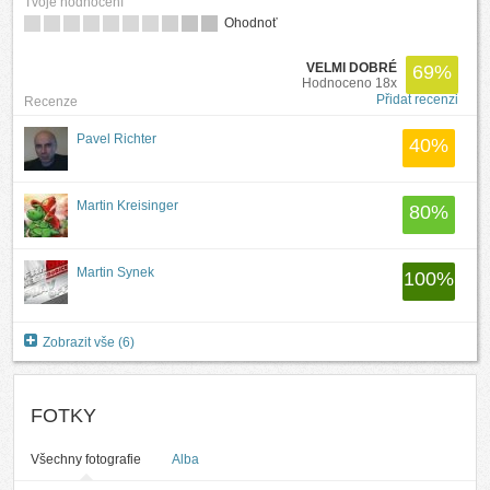
Tvoje hodnocení
Ohodnoť
VELMI DOBRÉ
69
%
Hodnoceno 18x
Přidat recenzi
Recenze
Pavel Richter
40
%
Martin Kreisinger
80
%
Martin Synek
100
%
Zobrazit vše (6)
FOTKY
Všechny fotografie
Alba