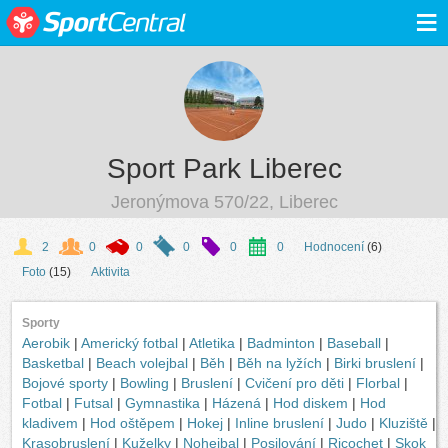
≡
Sport Park Liberec
Jeronýmova 570/22, Liberec
2
0
0
0
0
0
Hodnocení
(6)
Foto
(15)
Aktivita
Sporty
Aerobik
|
Americký fotbal
|
Atletika
|
Badminton
|
Baseball
|
Basketbal
|
Beach volejbal
|
Běh
|
Běh na lyžích
|
Birki bruslení
|
Bojové sporty
|
Bowling
|
Bruslení
|
Cvičení pro děti
|
Florbal
|
Fotbal
|
Futsal
|
Gymnastika
|
Házená
|
Hod diskem
|
Hod
kladivem
|
Hod oštěpem
|
Hokej
|
Inline bruslení
|
Judo
|
Kluziště
|
Krasobruslení
|
Kuželky
|
Nohejbal
|
Posilování
|
Ricochet
|
Skok