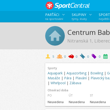
PARŤÁCI
SKUPINY
SPORT
na sportování
týmy, kluby
největší
Centrum Baby
Nitranská 1, Liberec
5
0
0
0
0
Sporty
Aquapark
|
Aquazorbing
|
Bowling
|
G
Masáže
|
Pára
|
Plavání
|
Plavecký b
|
Whirlpool
|
Zábava
Otevírací doba
PO
ÚT
ST
Neuvedena
Neuvedena
Neuvedena