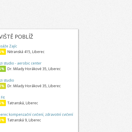
IŠTĚ POBLÍŽ
sáže Zajíc
6%
Nitranská 415, Liberec
zi studio - aerobic center
5%
Dr. Milady Horákové 35, Liberec
zi studio
8%
Dr. Milady Horákové 35, Liberec
Fit
6%
Tatranská, Liberec
berec kompenzační cvičení, zdravotní cvičení
0%
Tatranská 9, Liberec