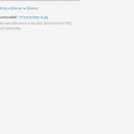
kraj
»
Liberec
»
Liberec
portoviště?
Převezměte si jej.
 zdarma informace a využijte SportCentral PRO,
ové zákazníky.