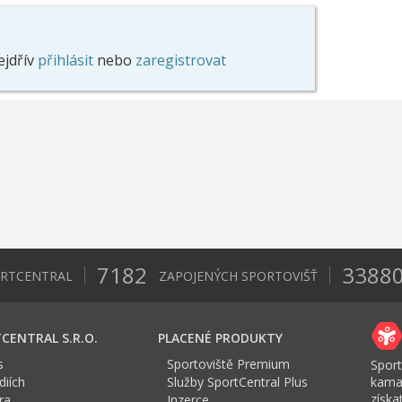
ejdřív
přihlásit
nebo
zaregistrovat
7182
3388
ORTCENTRAL
ZAPOJENÝCH SPORTOVIŠŤ
CENTRAL S.R.O.
PLACENÉ PRODUKTY
s
Sportoviště Premium
Sport
iích
Služby SportCentral Plus
kama
získ
ra
Inzerce