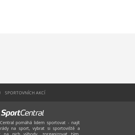
0
SPORTOVNÍCH AKCÍ
Central pomáhá lidem sportovat - najít
rády na sport, vybrat si sportoviště a
at na nich výhody, zorganizovat tým,