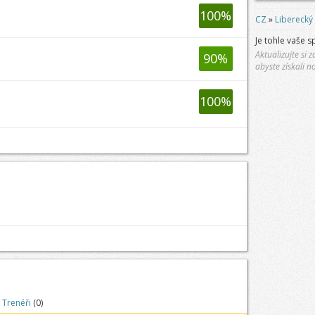
100
%
CZ
»
Liberecký 
Je tohle vaše s
Aktualizujte si
90
%
abyste získali n
100
%
Trenéři
(0)