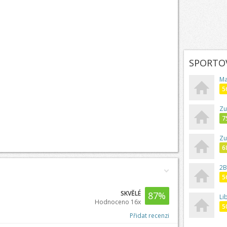
SPORTOV
Ma
5
Zu
7
Zu
6
2B 
5
SKVĚLÉ
87
%
Li
Hodnoceno 16x
5
Přidat recenzi