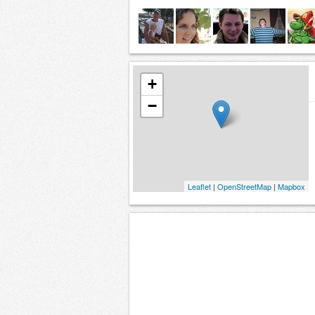
+
−
Leaflet
|
OpenStreetMap
|
Mapbox