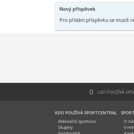
Nový příspěvek
Pro přidání příspěvku se musíš n
0
LIDÍ POUŽÍVÁ SP
KDO POUŽÍVÁ SPORTCENTRAL
SPORT
Rekreační sportovci
O ná
Skupiny
V méd
Sportoviště
Karié