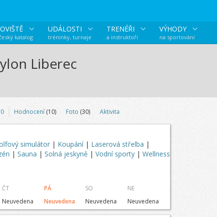
OVIŠTĚ
UDÁLOSTI
TRENÉŘI
VÝHODY
 český katalog
tréninky, turnaje
a instruktoři
na sportování
lon Liberec
0
Hodnocení
(10)
Foto
(30)
Aktivita
olfový simulátor
|
Koupání
|
Laserová střelba
|
azén
|
Sauna
|
Solná jeskyně
|
Vodní sporty
|
Wellness
ČT
PÁ
SO
NE
Neuvedena
Neuvedena
Neuvedena
Neuvedena