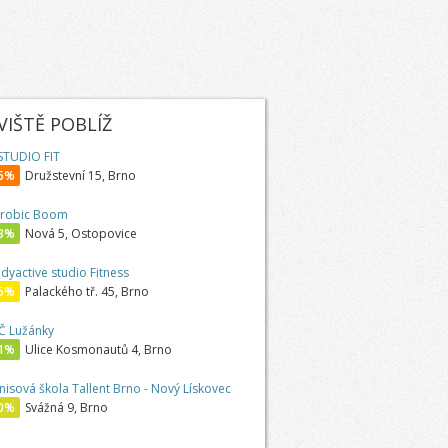
IŠTĚ POBLÍŽ
STUDIO FIT
5%
Družstevní 15, Brno
robic Boom
3%
Nová 5, Ostopovice
dyactive studio Fitness
5%
Palackého tř. 45, Brno
Č Lužánky
1%
Ulice Kosmonautů 4, Brno
nisová škola Tallent Brno - Nový Lískovec
0%
Svážná 9, Brno