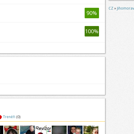
CZ
»
Jihomorav
90
%
100
%
Trenéři
(0)