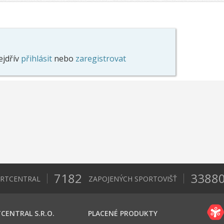
ejdřív
přihlásit
nebo
zaregistrovat
7182
3388
ORTCENTRAL
ZAPOJENÝCH SPORTOVIŠŤ
CENTRAL S.R.O.
PLACENÉ PRODUKTY