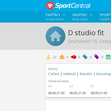
PARŤÁCI
SKUPINY
SPORT
na sportování
týmy, kluby
největší
D studio fit
Družstevní 15, Osto
22
0
0
0
0
Sporty
Cvičení
|
Hubnutí
|
Masáže
|
Vacusha
Otevírací doba
PO
ÚT
ST
08:00-21:00
08:00-21:00
08:00-21:00