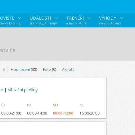
OVIŠTĚ
UDÁLOSTI
TRENÉŘI
VÝHODY
 český katalog
tréninky, turnaje
a instruktoři
na sportování
povice
0
Hodnocení
(38)
Foto
(0)
Aktivita
pe
|
Vibrační plošiny
ČT
PÁ
SO
NE
08:00-21:00
08:00-14:00
08:00-12:00
16:00-20:00