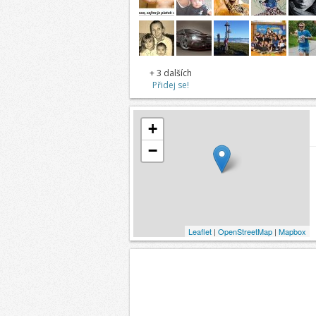
+ 3 dalších
Přidej se!
+
−
Leaflet
|
OpenStreetMap
|
Mapbox