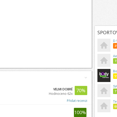
SPORTOV
D 
3
Ae
7
Bo
5
SV
VELMI DOBRÉ
70
%
7
Hodnoceno 62x
Přidat recenzi
Te
6
100
%