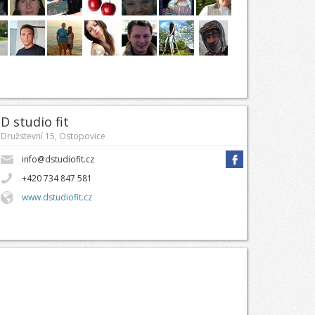
D studio fit
Družstevní 15, Ostopovice
info@dstudiofit.cz
+420 734 847 581
www.dstudiofit.cz