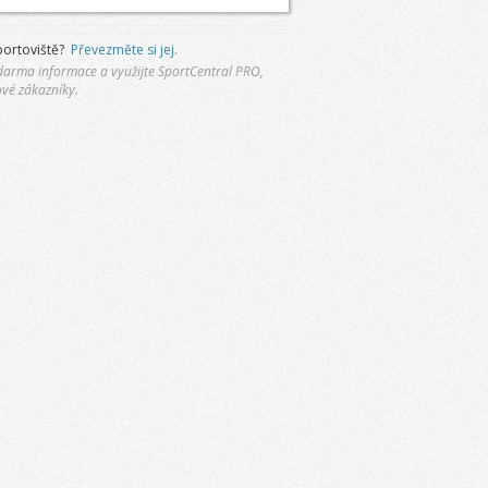
portoviště?
Převezměte si jej.
 zdarma informace a využijte SportCentral PRO,
ové zákazníky.