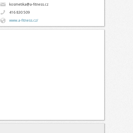
kosmetika@a-fitness.cz
416 830 509
www.a-fitness.cz/