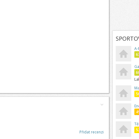
SPORTOV
A-
6
Ga
6
L
Ma
5
En
4
Tě
5
Přidat recenzi