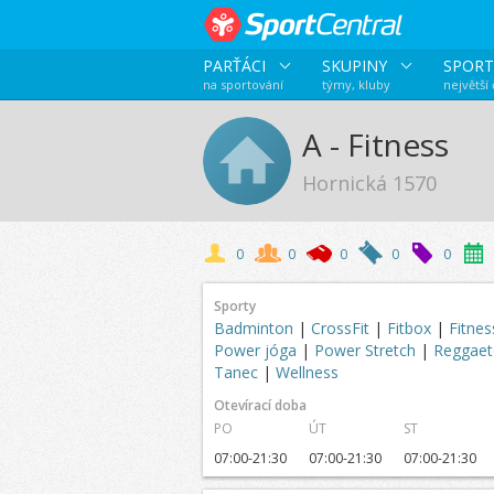
PARŤÁCI
SKUPINY
SPORT
na sportování
týmy, kluby
největší
A - Fitness
Hornická 1570
0
0
0
0
0
Sporty
Badminton
|
CrossFit
|
Fitbox
|
Fitne
Power jóga
|
Power Stretch
|
Reggae
Tanec
|
Wellness
Otevírací doba
PO
ÚT
ST
07:00-21:30
07:00-21:30
07:00-21:30