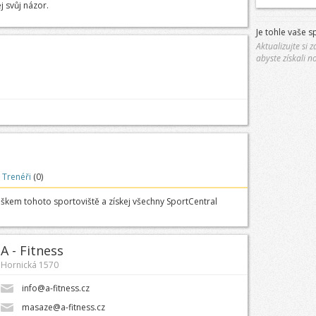
j svůj názor.
Je tohle vaše s
Aktualizujte si
abyste získali n
Trenéři
(0)
uškem tohoto sportoviště a získej všechny SportCentral
A - Fitness
Hornická 1570
info@a-fitness.cz
masaze@a-fitness.cz