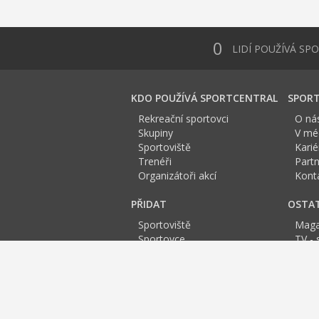
0
LIDÍ POUŽÍVÁ SP
KDO POUŽÍVÁ SPORTCENTRAL
SPORT
Rekreační sportovci
O ná
Skupiny
V méd
Sportoviště
Karié
Trenéři
Partn
Organizátoři akcí
Kont
PŘIDAT
OSTA
Sportoviště
Maga
Sportovce
TV - 
Skupinu
Anket
Trenéra
Spor
Událost