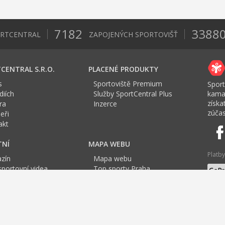
7182
3388
ORTCENTRAL
ZAPOJENÝCH SPORTOVIŠŤ
CENTRAL S.R.O.
PLACENÉ PRODUKTY
s
Sportoviště Premium
Sport
iích
Služby SportCentral Plus
kama
získ
ra
Inzerce
zúčas
eři
akt
TNÍ
MAPA WEBU
Platby
zín
Mapa webu
sportovní videa
Top sporty Praha
a Sport roku
Top sporty Praha
Jazyk
tovní mapa
Top sporty Brno