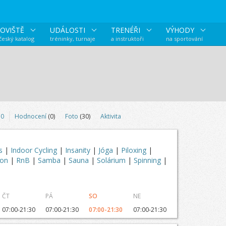
OVIŠTĚ
UDÁLOSTI
TRENÉŘI
VÝHODY
 český katalog
tréninky, turnaje
a instruktoři
na sportování
0
Hodnocení
(0)
Foto
(30)
Aktivita
ss
|
Indoor Cycling
|
Insanity
|
Jóga
|
Piloxing
|
ton
|
RnB
|
Samba
|
Sauna
|
Solárium
|
Spinning
|
ČT
PÁ
SO
NE
07:00-21:30
07:00-21:30
07:00-21:30
07:00-21:30