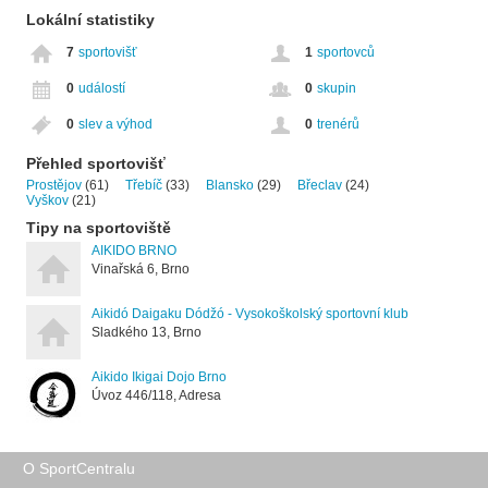
Lokální statistiky
7
sportovišť
1
sportovců
0
událostí
0
skupin
0
slev a výhod
0
trenérů
Přehled sportovišť
Prostějov
(61)
Třebíč
(33)
Blansko
(29)
Břeclav
(24)
Vyškov
(21)
Tipy na sportoviště
AIKIDO BRNO
Vinařská 6, Brno
Aikidó Daigaku Dódžó - Vysokoškolský sportovní klub
Sladkého 13, Brno
Aikido Ikigai Dojo Brno
Úvoz 446/118, Adresa
O SportCentralu