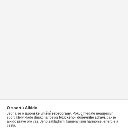
O sportu Aikido
Jedná se o
japonské umění sebeobrany
. Pokud hledáte neagresivní
sport, který klade důraz na rozvoj
fyzického
i
duševního zdraví
, pak je
aikido právě pro vás. Jeho základními kameny jsou harmonie, energie a
cesta.