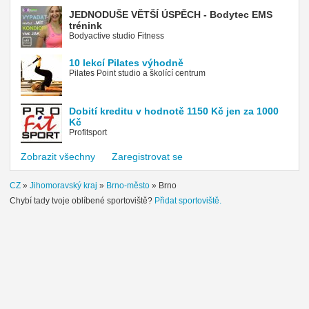
JEDNODUŠE VĚTŠÍ ÚSPĚCH - Bodytec EMS
trénink
Bodyactive studio Fitness
10 lekcí Pilates výhodně
Pilates Point studio a školící centrum
Dobití kreditu v hodnotě 1150 Kč jen za 1000
Kč
Profitsport
Zobrazit všechny
Zaregistrovat se
CZ
»
Jihomoravský kraj
»
Brno-město
»
Brno
Chybí tady tvoje oblíbené sportoviště?
Přidat sportoviště.