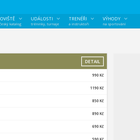
OVIŠTĚ
UDÁLOSTI
TRENÉŘI
VÝHODY
 český katalog
tréninky, turnaje
a instruktoři
na sportování
DETAIL
990 Kč
1190 Kč
850 Kč
890 Kč
690 Kč
590 Kč