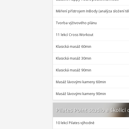
Měření přístrojem InBody (analýza složení těl
Tvorba výživového plánu
11 lekcí Cross Workout
Klasická masáž 60min
Klasická masáž 30min
Klasická masáž 90min
Masáž lávovými kameny 60min
Masáž lávovými kameny 90min
Pilates Point studio a školící
10 lekcí Pilates výhodně