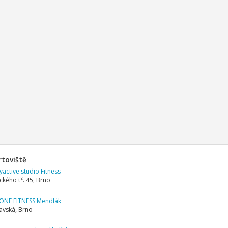
rtoviště
active studio Fitness
ckého tř. 45, Brno
ONE FITNESS Mendlák
avská, Brno