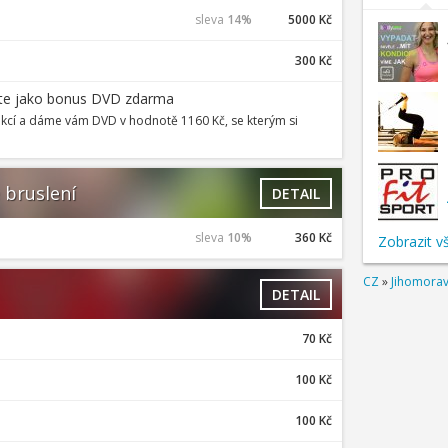
sleva
14%
5000 Kč
300 Kč
ejte jako bonus DVD zdarma
kcí a dáme vám DVD v hodnotě 1160 Kč, se kterým si
e bruslení
DETAIL
sleva
10%
360 Kč
Zobrazit v
CZ
»
Jihomorav
DETAIL
70 Kč
100 Kč
100 Kč