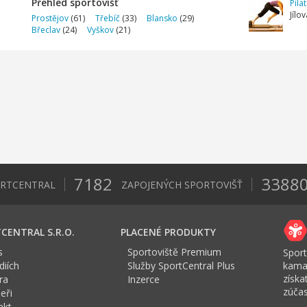
Přehled sportovišť
Pila
Jílo
Prostějov
(61)
Třebíč
(33)
Blansko
(29)
Břeclav
(24)
Vyškov
(21)
7182
3388
ORTCENTRAL
ZAPOJENÝCH SPORTOVIŠŤ
CENTRAL S.R.O.
PLACENÉ PRODUKTY
s
Sportoviště Premium
Sport
iích
Služby SportCentral Plus
kama
získ
ra
Inzerce
zúčas
eři
akt