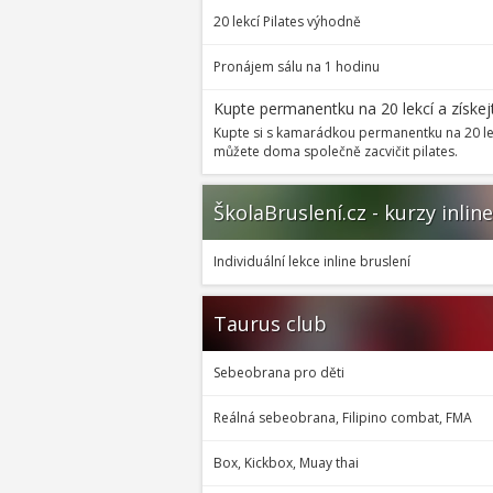
20 lekcí Pilates výhodně
Pronájem sálu na 1 hodinu
Kupte permanentku na 20 lekcí a získ
Kupte si s kamarádkou permanentku na 20 le
můžete doma společně zacvičit pilates.
ŠkolaBruslení.cz - kurzy inlin
Individuální lekce inline bruslení
Taurus club
Sebeobrana pro děti
Reálná sebeobrana, Filipino combat, FMA
Box, Kickbox, Muay thai