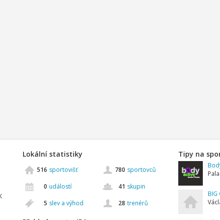
Lokální statistiky
Tipy na spo
Body
516
sportovišť
780
sportovců
Pala
0
událostí
41
skupin
BIG 
K
Václ
5
slev a výhod
28
trenérů