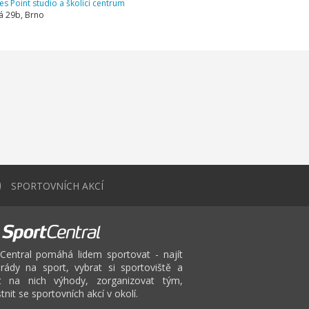
tes Point studio a školící centrum
vá 29b, Brno
0
SPORTOVNÍCH AKCÍ
Central pomáhá lidem sportovat - najít
rády na sport, vybrat si sportoviště a
at na nich výhody, zorganizovat tým,
tnit se sportovních akcí v okolí.