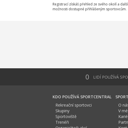
Registrací získáš přehled ze svého okolí a další
možnosti dostupné přihlášeným sportovcům.
0
LIDÍ POUŽÍVÁ SP
KDO POUŽÍVÁ SPORTCENTRAL
SPORT
Rekreační sportovci
O ná
Skupiny
V méd
Sportoviště
Karié
Trenéři
Partn
Organizátoři akcí
Kont