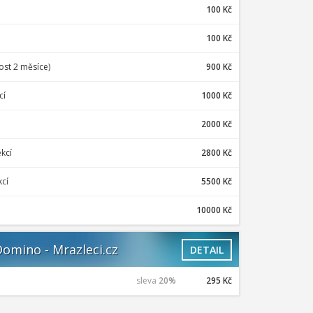
100 Kč
100 Kč
st 2 měsíce)
900 Kč
cí
1000 Kč
2000 Kč
ekcí
2800 Kč
kcí
5500 Kč
10000 Kč
omino - Mrazleci.cz
DETAIL
sleva
20%
295 Kč