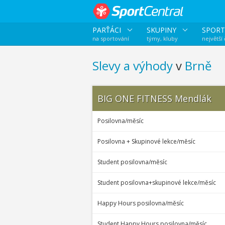
PARŤÁCI
SKUPINY
SPORT
na sportování
týmy, kluby
největší
Slevy a výhody
v
Brně
BIG ONE FITNESS Mendlák
Posilovna/měsíc
Posilovna + Skupinové lekce/měsíc
Student posilovna/měsíc
Student posilovna+skupinové lekce/měsíc
Happy Hours posilovna/měsíc
Student Happy Hours posilovna/měsíc