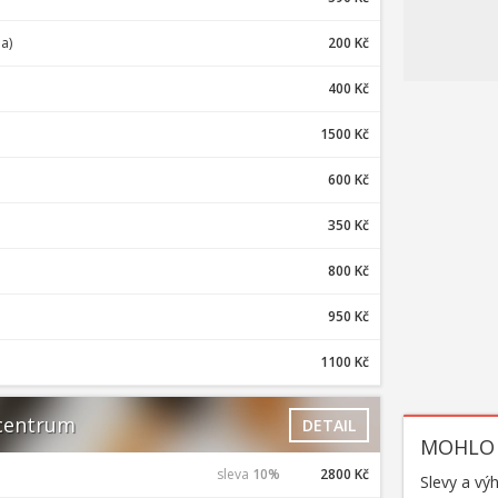
a)
200 Kč
400 Kč
1500 Kč
600 Kč
350 Kč
800 Kč
950 Kč
1100 Kč
 centrum
DETAIL
MOHLO 
sleva
10%
2800 Kč
Slevy a vý