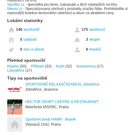
nejlepších na trhu
Sportilo.cz
- speciálka pro tenis, nakupujte u těch nejlepších na trhu
Ntenis.cz
- Specializovaný obchod s produkty značky Nike. Prohlédněte si
nejnovější kolekce tenisového oblečení a obuvi za atraktivní ceny.
Lokální statistiky
146
sportovišť
175
sportovců
0
událostí
3
skupin
0
slev a výhod
8
trenérů
Přehled sportovišť
Kladno
(50)
Příbram
(33)
Kolín
(32)
Kosmonosy
(17)
Litoměřice
(17)
Tipy na sportoviště
SPORTOVNĚ RELAXAČNÍ AREÁL Zdiměřice
Zdiměřice, Jesenice
HECTOR SPORT CENTRE & RESTAURANT
Malešická 655/59C, Praha
Sportovní areál HAMR - Braník
Vltavanů 1542, Praha