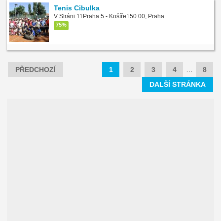
Tenis Cibulka
V Stráni 11Praha 5 - Košíře150 00, Praha
75%
PŘEDCHOZÍ
1
2
3
4
…
8
DALŠÍ STRÁNKA