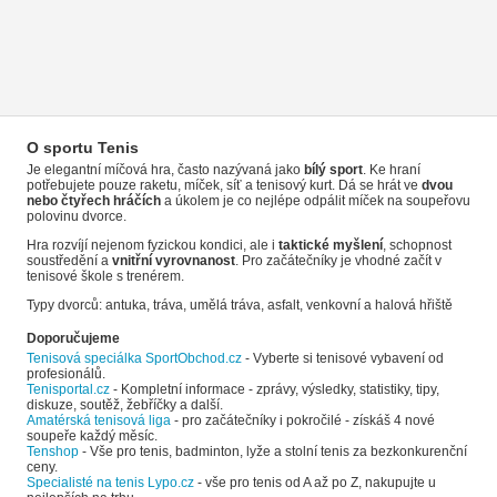
O sportu Tenis
Je elegantní míčová hra, často nazývaná jako
bílý sport
. Ke hraní
potřebujete pouze raketu, míček, síť a tenisový kurt. Dá se hrát ve
dvou
nebo čtyřech hráčích
a úkolem je co nejlépe odpálit míček na soupeřovu
polovinu dvorce.
Hra rozvíjí nejenom fyzickou kondici, ale i
taktické myšlení
, schopnost
soustředění a
vnitřní vyrovnanost
. Pro začátečníky je vhodné začít v
tenisové škole s trenérem.
Typy dvorců: antuka, tráva, umělá tráva, asfalt, venkovní a halová hřiště
Doporučujeme
Tenisová speciálka SportObchod.cz
- Vyberte si tenisové vybavení od
profesionálů.
Tenisportal.cz
- Kompletní informace - zprávy, výsledky, statistiky, tipy,
diskuze, soutěž, žebříčky a další.
Amatérská tenisová liga
- pro začátečníky i pokročilé - získáš 4 nové
soupeře každý měsíc.
Tenshop
- Vše pro tenis, badminton, lyže a stolní tenis za bezkonkurenční
ceny.
Specialisté na tenis Lypo.cz
- vše pro tenis od A až po Z, nakupujte u