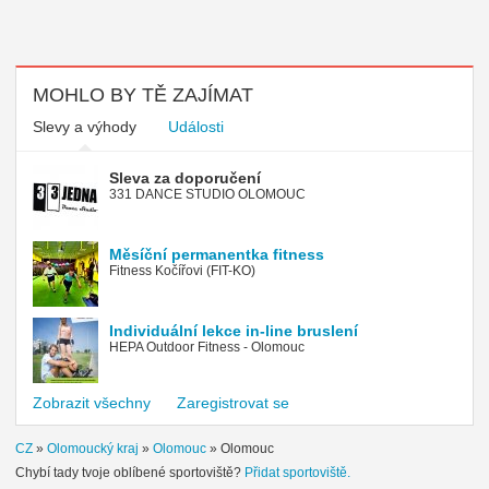
MOHLO BY TĚ ZAJÍMAT
Slevy a výhody
Události
Sleva za doporučení
331 DANCE STUDIO OLOMOUC
Měsíční permanentka fitness
Fitness Kočířovi (FIT-KO)
Individuální lekce in-line bruslení
HEPA Outdoor Fitness - Olomouc
Zobrazit všechny
Zaregistrovat se
CZ
»
Olomoucký kraj
»
Olomouc
»
Olomouc
Chybí tady tvoje oblíbené sportoviště?
Přidat sportoviště.