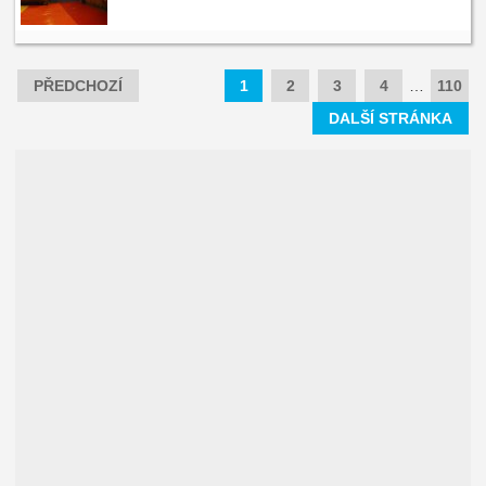
PŘEDCHOZÍ
1
2
3
4
…
110
DALŠÍ STRÁNKA