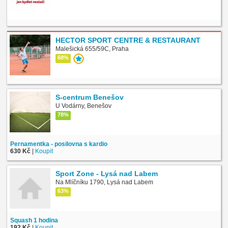
HECTOR SPORT CENTRE & RESTAURANT
Malešická 655/59C, Praha
68%
S-centrum Benešov
U Vodárny, Benešov
78%
Pernamentka - posilovna s kardio
630 Kč
|
Koupit
Sport Zone - Lysá nad Labem
Na Mlíčníku 1790, Lysá nad Labem
63%
Squash 1 hodina
192 Kč
|
Koupit