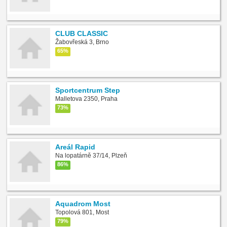
CLUB CLASSIC
Žabovřeská 3, Brno
65%
Sportcentrum Step
Malletova 2350, Praha
73%
Areál Rapid
Na lopatárně 37/14, Plzeň
86%
Aquadrom Most
Topolová 801, Most
79%