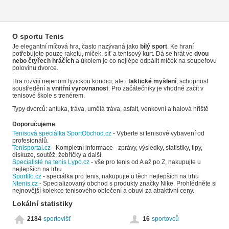
O sportu Tenis
Je elegantní míčová hra, často nazývaná jako
bílý sport
. Ke hraní
potřebujete pouze raketu, míček, síť a tenisový kurt. Dá se hrát ve
dvou
nebo čtyřech hráčích
a úkolem je co nejlépe odpálit míček na soupeřovu
polovinu dvorce.
Hra rozvíjí nejenom fyzickou kondici, ale i
taktické myšlení
, schopnost
soustředění a
vnitřní vyrovnanost
. Pro začátečníky je vhodné začít v
tenisové škole s trenérem.
Typy dvorců: antuka, tráva, umělá tráva, asfalt, venkovní a halová hřiště
Doporučujeme
Tenisová speciálka SportObchod.cz
- Vyberte si tenisové vybavení od
profesionálů.
Tenisportal.cz
- Kompletní informace - zprávy, výsledky, statistiky, tipy,
diskuze, soutěž, žebříčky a další.
Specialisté na tenis Lypo.cz
- vše pro tenis od A až po Z, nakupujte u
nejlepších na trhu
Sportilo.cz
- speciálka pro tenis, nakupujte u těch nejlepších na trhu
Ntenis.cz
- Specializovaný obchod s produkty značky Nike. Prohlédněte si
nejnovější kolekce tenisového oblečení a obuvi za atraktivní ceny.
Lokální statistiky
2184
sportovišť
16
sportovců