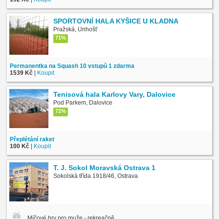
SPORTOVNÍ HALA KYŠICE U KLADNA
Pražská, Unhošť
71%
Permanentka na Squash 10 vstupů 1 zdarma
1539 Kč
|
Koupit
Tenisová hala Karlovy Vary, Dalovice
Pod Parkem, Dalovice
72%
Přeplétání raket
100 Kč
|
Koupit
T. J. Sokol Moravská Ostrava 1
Sokolská třída 1918/46, Ostrava
Míčové hry pro muže - rekreačně