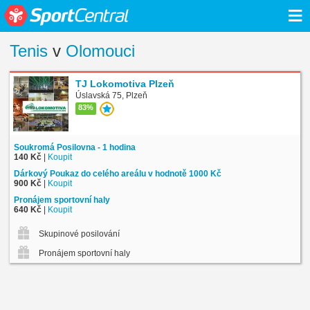
≡
Tenis
v
Olomouci
TJ Lokomotiva Plzeň
Úslavská 75, Plzeň
83%
Soukromá Posilovna - 1 hodina
140 Kč
|
Koupit
Dárkový Poukaz do celého areálu v hodnotě 1000 Kč
900 Kč
|
Koupit
Pronájem sportovní haly
640 Kč
|
Koupit
Skupinové posilování
Pronájem sportovní haly