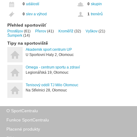
0
událostí
0
skupin
0
slev a výhod
1
trenérů
Přehled sportovišť
Prostějov
(61)
Přerov
(41)
Kroměříž
(32)
Vyškov
(21)
Šumperk
(14)
Tipy na sportoviště
Akademik sport centrum UP
U Sportovní Haly 2, Olomouc
Omega - centrum sportu a zdraví
Legionářská 19, Olomouc
Tenisový oddíl TJ Milo Olomouc
Na Střelnici 28, Olomouc
O SportCentralu
Funkce SportCentralu
Placené produkty