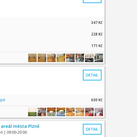
347 Kč
228 Kč
171 Kč
DETAIL
pit
630 Kč
 areál města Plzně
DETAIL
eň
| 09:00-20:00