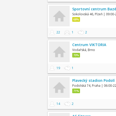
Sportovní centrum Bazé
Sokolovská 46, Plzeň
| 09:00-
68%
22
1
2
Centrum VIKTORIA
Vodařská, Brno
70%
19
1
Plavecký stadion Podolí
Podolská 74, Praha
| 06:00-2
71%
14
2