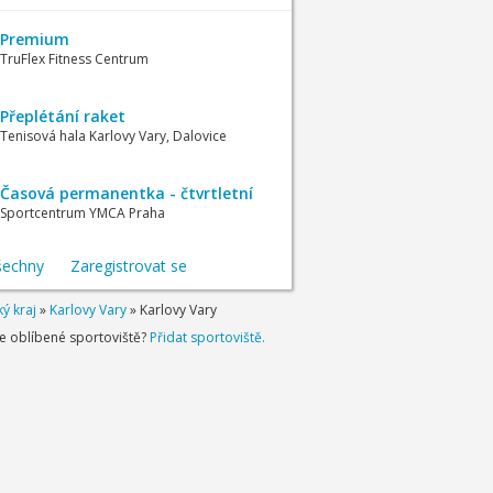
Premium
TruFlex Fitness Centrum
Přeplétání raket
Tenisová hala Karlovy Vary, Dalovice
Časová permanentka - čtvrtletní
Sportcentrum YMCA Praha
šechny
Zaregistrovat se
ý kraj
»
Karlovy Vary
»
Karlovy Vary
je oblíbené sportoviště?
Přidat sportoviště.