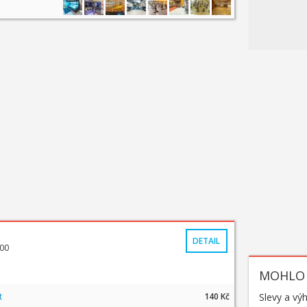
DETAIL
:00
MOHLO 
t
140 Kč
Slevy a vý