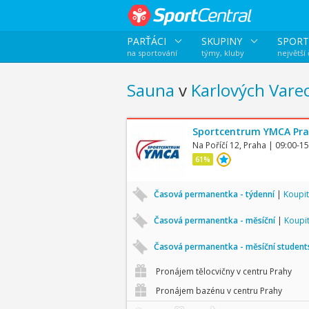
PARŤÁCI
SKUPINY
SPORT
na sportování
týmy, kluby
největší
Sauna
v
Karlových Vare
Sportcentrum YMCA Pr
Na Poříčí 12, Praha
| 09:00-15
61%
Časová permanentka - týdenní
|
Koupit
Časová permanentka - měsíční
|
Koupi
Časová permanentka - měsíční studen
Pronájem tělocvičny v centru Prahy
Pronájem bazénu v centru Prahy