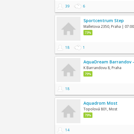
39
6
Sportcentrum Step
Malletova 2350, Praha
| 07:00
73%
18
1
AquaDream Barrandov -
K Barrandovu 8, Praha
79%
18
Aquadrom Most
Topolová 801, Most
79%
14