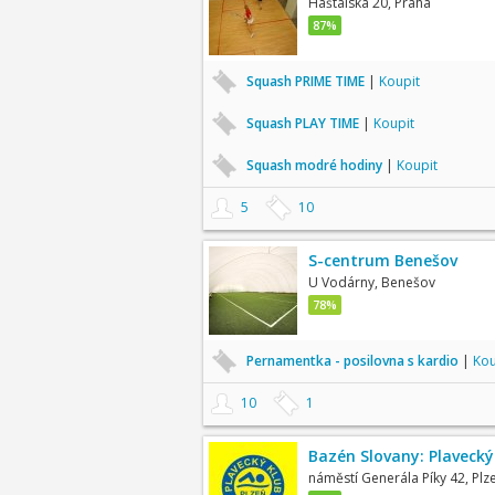
Haštalská 20, Praha
87%
Squash PRIME TIME
|
Koupit
Squash PLAY TIME
|
Koupit
Squash modré hodiny
|
Koupit
5
10
S-centrum Benešov
U Vodárny, Benešov
78%
Pernamentka - posilovna s kardio
|
Kou
10
1
Bazén Slovany: Plavecký
náměstí Generála Píky 42, Plz