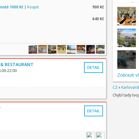
dnotě 1000 Kč
|
Koupit
900 Kč
640 Kč
 & RESTAURANT
DETAIL
8:00-22:00
Zobrazit v
CZ
»
Karlovarsk
Chybí tady tvo
v
DETAIL