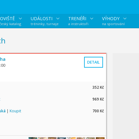
OVIŠTĚ
UDÁLOSTI
TRENÉŘI
VÝHODY
 český katalog
tréninky, turnaje
a instruktoři
na sportování
ch
aha
DETAIL
:00
352 Kč
t
969 Kč
tská
|
Koupit
700 Kč