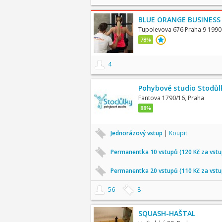
BLUE ORANGE BUSINESS
Tupolevova 676 Praha 9 1990
78%
4
Pohybové studio Stodůl
Fantova 1790/16, Praha
88%
Jednorázový vstup
|
Koupit
Permanentka 10 vstupů (120 Kč za vst
Permanentka 20 vstupů (110 Kč za vst
56
8
SQUASH-HAŠTAL