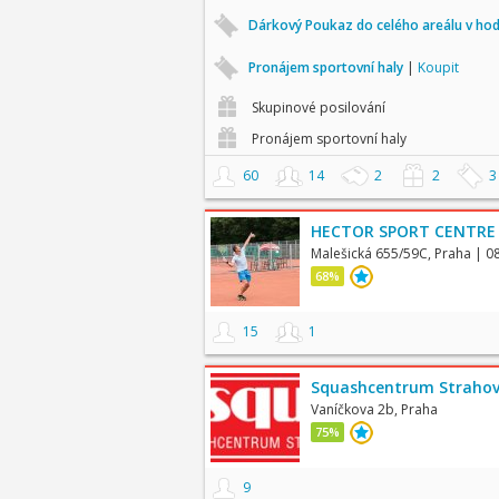
Dárkový Poukaz do celého areálu v ho
Pronájem sportovní haly
|
Koupit
Skupinové posilování
Pronájem sportovní haly
60
14
2
2
3
HECTOR SPORT CENTRE
Malešická 655/59C, Praha
| 0
68%
15
1
Squashcentrum Straho
Vaníčkova 2b, Praha
75%
9