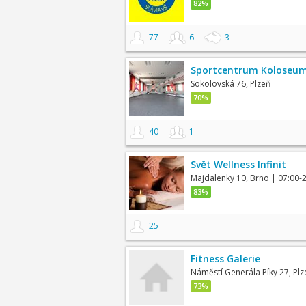
82%
77
6
3
Sportcentrum Koloseu
Sokolovská 76, Plzeň
70%
40
1
Svět Wellness Infinit
Majdalenky 10, Brno
| 07:00-
83%
25
Fitness Galerie
Náměstí Generála Píky 27, Plz
73%