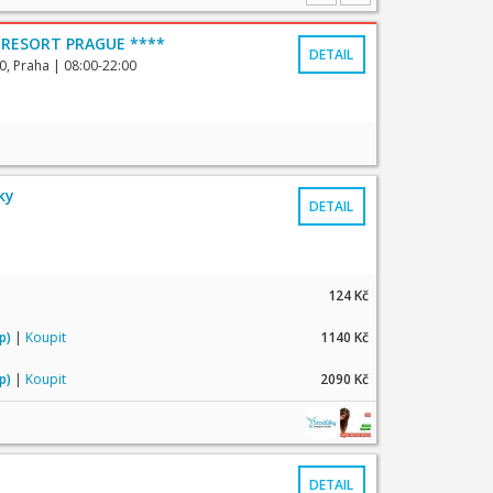
 RESORT PRAGUE ****
DETAIL
0, Praha
| 08:00-22:00
ky
DETAIL
124 Kč
up)
|
Koupit
1140 Kč
up)
|
Koupit
2090 Kč
DETAIL