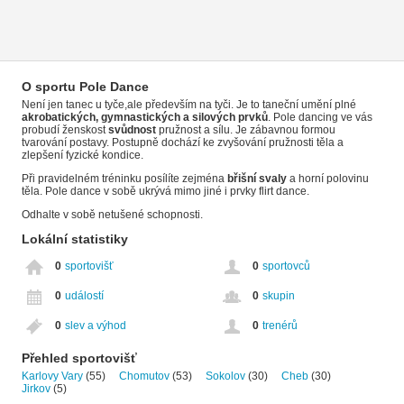
O sportu Pole Dance
Není jen tanec u tyče,ale především na tyči. Je to taneční umění plné
akrobatických, gymnastických a silových prvků
. Pole dancing ve vás
probudí ženskost
svůdnost
pružnost a sílu. Je zábavnou formou
tvarování postavy. Postupně dochází ke zvyšování pružnosti těla a
zlepšení fyzické kondice.
Při pravidelném tréninku posílíte zejména
břišní svaly
a horní polovinu
těla. Pole dance v sobě ukrývá mimo jiné i prvky flirt dance.
Odhalte v sobě netušené schopnosti.
Lokální statistiky
0
sportovišť
0
sportovců
0
událostí
0
skupin
0
slev a výhod
0
trenérů
Přehled sportovišť
Karlovy Vary
(55)
Chomutov
(53)
Sokolov
(30)
Cheb
(30)
Jirkov
(5)