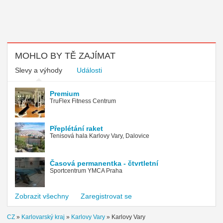
MOHLO BY TĚ ZAJÍMAT
Slevy a výhody
Události
Premium
TruFlex Fitness Centrum
Přeplétání raket
Tenisová hala Karlovy Vary, Dalovice
Časová permanentka - čtvrtletní
Sportcentrum YMCA Praha
Zobrazit všechny
Zaregistrovat se
CZ
»
Karlovarský kraj
»
Karlovy Vary
»
Karlovy Vary