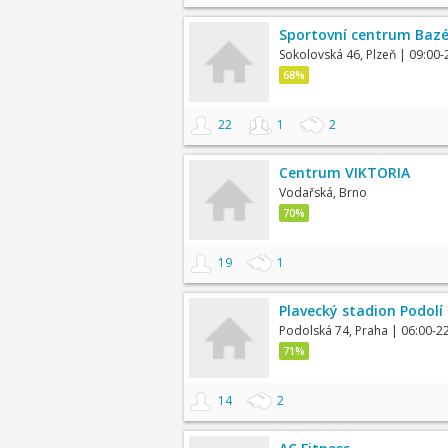
Sportovní centrum Bazé
Sokolovská 46, Plzeň
| 09:00-
68%
22
1
2
Centrum VIKTORIA
Vodařská, Brno
70%
19
1
Plavecký stadion Podolí
Podolská 74, Praha
| 06:00-2
71%
14
2