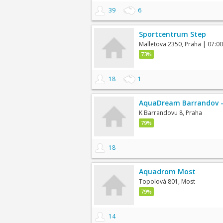
39
6
Sportcentrum Step
Malletova 2350, Praha
| 07:00
73%
18
1
AquaDream Barrandov -
K Barrandovu 8, Praha
79%
18
Aquadrom Most
Topolová 801, Most
79%
14