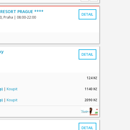
 RESORT PRAGUE ****
DETAIL
0, Praha
| 08:00-22:00
ky
DETAIL
124 Kč
up)
|
Koupit
1140 Kč
up)
|
Koupit
2090 Kč
DETAIL