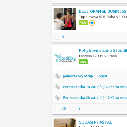
BLUE ORANGE BUSINESS
Tupolevova 676 Praha 9 1990
78%
4
Pohybové studio Stodůl
Fantova 1790/16, Praha
88%
Jednorázový vstup
|
Koupit
Permanentka 10 vstupů (120 Kč za vst
Permanentka 20 vstupů (110 Kč za vst
56
8
SQUASH-HAŠTAL