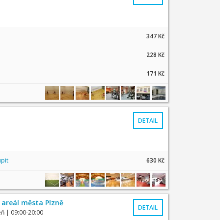
347 Kč
228 Kč
171 Kč
DETAIL
pit
630 Kč
 areál města Plzně
DETAIL
eň
| 09:00-20:00