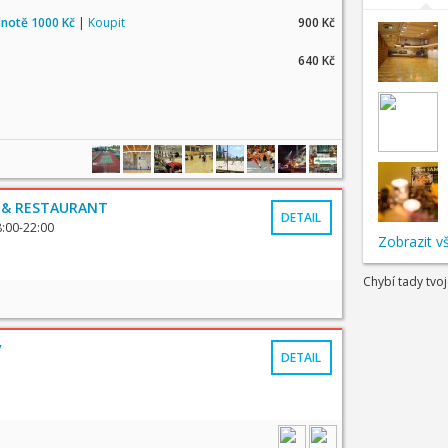
dnotě 1000 Kč
|
Koupit
900 Kč
640 Kč
 & RESTAURANT
DETAIL
8:00-22:00
Zobrazit v
Chybí tady tvo
v
DETAIL