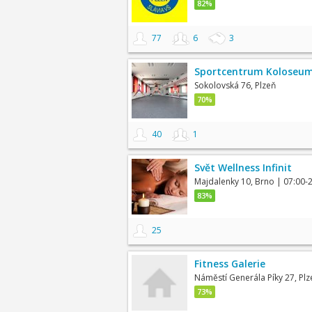
82%
77
6
3
Sportcentrum Koloseu
Sokolovská 76, Plzeň
70%
40
1
Svět Wellness Infinit
Majdalenky 10, Brno
| 07:00-
83%
25
Fitness Galerie
Náměstí Generála Píky 27, Plz
73%