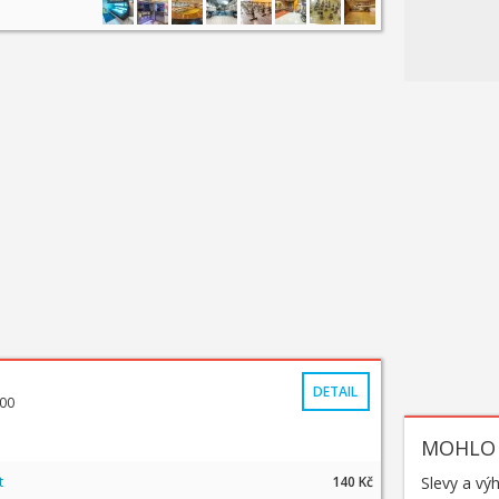
DETAIL
:00
MOHLO 
t
140 Kč
Slevy a vý