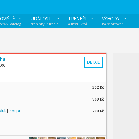
OVIŠTĚ
UDÁLOSTI
TRENÉŘI
VÝHODY
 český katalog
tréninky, turnaje
a instruktoři
na sportování
e
aha
DETAIL
:00
352 Kč
t
969 Kč
tská
|
Koupit
700 Kč