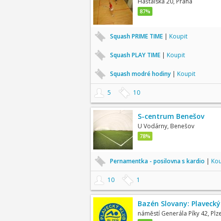
Haštalská 20, Praha
87%
Squash PRIME TIME
|
Koupit
Squash PLAY TIME
|
Koupit
Squash modré hodiny
|
Koupit
5
10
S-centrum Benešov
U Vodárny, Benešov
78%
Pernamentka - posilovna s kardio
|
Kou
10
1
Bazén Slovany: Plavecký
náměstí Generála Píky 42, Plz