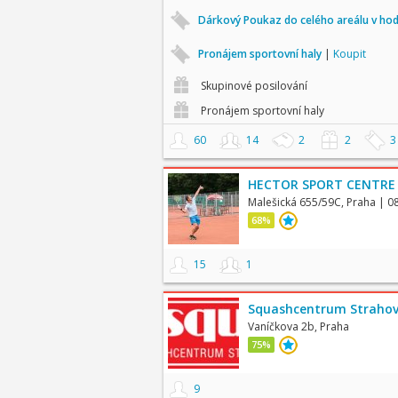
Dárkový Poukaz do celého areálu v ho
Pronájem sportovní haly
|
Koupit
Skupinové posilování
Pronájem sportovní haly
60
14
2
2
3
HECTOR SPORT CENTRE
Malešická 655/59C, Praha
| 0
68%
15
1
Squashcentrum Straho
Vaníčkova 2b, Praha
75%
9