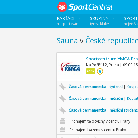
PARŤÁCI
SKUPINY
SPORT
na sportování
týmy, kluby
největší
Sauna
v
České republic
Sportcentrum YMCA Pr
Na Poříčí 12, Praha
| 09:00-15
61%
Časová permanentka - týdenní
|
Koupit
Časová permanentka - měsíční
|
Koupi
Časová permanentka - měsíční studen
Pronájem tělocvičny v centru Prahy
Pronájem bazénu v centru Prahy