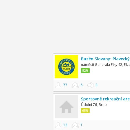
Bazén Slovany: Plavecký
náměstí Generála Píky 42, Plz
82%
77
6
3
Sportovně rekreační are
Údolní 76, Brno
65%
13
1