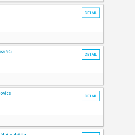
DETAIL
ziříčí
DETAIL
ovice
DETAIL
eál Hloubětín