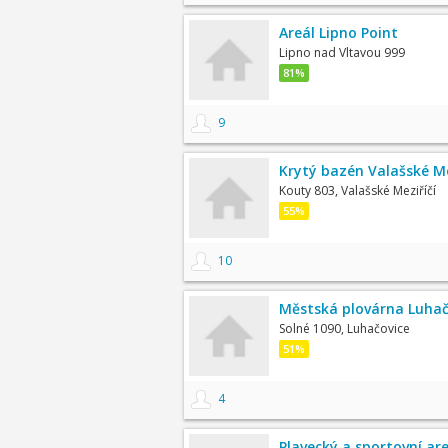
Areál Lipno Point
Lipno nad Vltavou 999
81%
9
Krytý bazén Valašské Me
Kouty 803, Valašské Meziříčí
55%
10
Městská plovárna Luhač
Solné 1090, Luhačovice
51%
4
Plavecký a sportovní ar