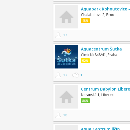
Aquapark Kohoutovice -
Chalabalova 2, Brno
48%
13
Aquacentrum Šutka
Čimická 848/41, Praha
52%
12
1
Centrum Babylon Libere
Nitranská 1, Liberec
86%
18
Aqua Centrum jíčín