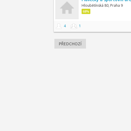
Hloubětínská 80, Praha 9
68%
4
1
PŘEDCHOZÍ