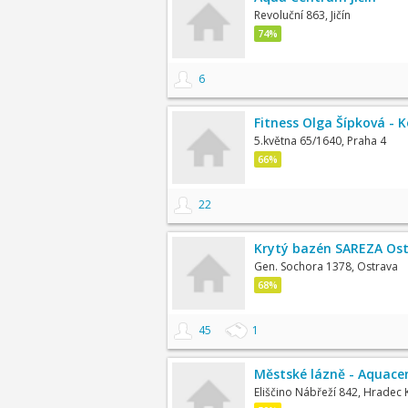
Revoluční 863, Jičín
74%
6
Fitness Olga Šípková -
5.května 65/1640, Praha 4
66%
22
Krytý bazén SAREZA Ost
Gen. Sochora 1378, Ostrava
68%
45
1
Městské lázně - Aquac
Eliščino Nábřeží 842, Hradec 