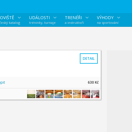
OVIŠTĚ
UDÁLOSTI
TRENÉŘI
VÝHODY
 český katalog
tréninky, turnaje
a instruktoři
na sportování
DETAIL
pit
630 Kč