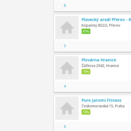
8
Plavecký areál Přerov - 
Kopaniny 852/2, Přerov
87%
3
Plovárna Hranice
Žáčkova 2042, Hranice
70%
4
Pure Jatomi Fitness
Českomoravská 15, Praha
76%
6