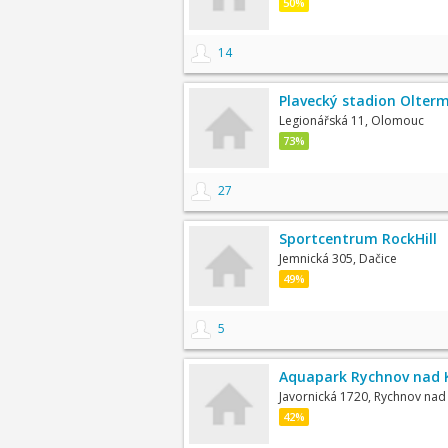
50%
14
Plavecký stadion Olter
Legionářská 11, Olomouc
73%
27
Sportcentrum RockHill
Jemnická 305, Dačice
49%
5
Aquapark Rychnov nad 
Javornická 1720, Rychnov na
42%