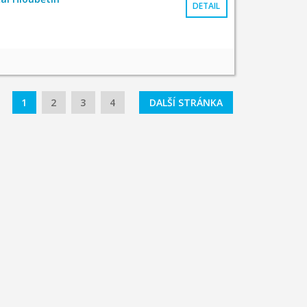
DETAIL
1
2
3
4
DALŠÍ STRÁNKA