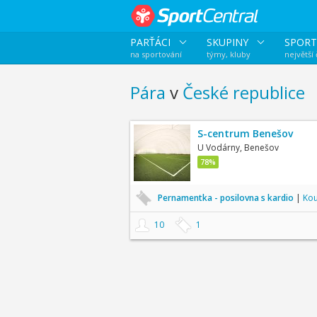
PARŤÁCI
SKUPINY
SPORT
na sportování
týmy, kluby
největší
Pára
v
České republice
S-centrum Benešov
U Vodárny, Benešov
78%
Pernamentka - posilovna s kardio
|
Kou
10
1