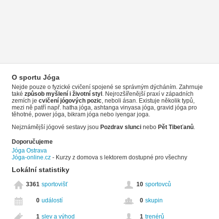
O sportu Jóga
Nejde pouze o fyzické cvičení spojené se správným dýcháním. Zahrnuje
také
způsob myšlení i životní styl
. Nejrozšířenější praxí v západních
zemích je
cvičení jógových pozic
, neboli ásan. Existuje několik typů,
mezi ně patří např. hatha jóga, ashtanga vinyasa jóga, gravid jóga pro
těhotné, power jóga, bikram jóga nebo iyengar joga.
Nejznámější jógové sestavy jsou
Pozdrav slunci
nebo
Pět Tibeťanů
.
Doporučujeme
Jóga Ostrava
Jóga-online.cz
- Kurzy z domova s lektorem dostupné pro všechny
Lokální statistiky
3361
sportovišť
10
sportovců
0
událostí
0
skupin
1
slev a výhod
1
trenérů