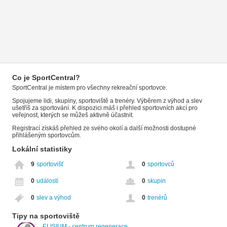
Co je SportCentral?
SportCentral je místem pro všechny rekreační sportovce.
Spojujeme lidi, skupiny, sportoviště a trenéry. Výběrem z výhod a slev
ušetříš za sportování. K dispozici máš i přehled sportovních akcí pro
veřejnost, kterých se můžeš aktivně účastnit.
Registrací získáš přehled ze svého okolí a další možnosti dostupné
přihlášeným sportovcům.
Lokální statistiky
9
sportovišť
0
sportovců
0
událostí
0
skupin
0
slev a výhod
0
trenérů
Tipy na sportoviště
ELISIUM - centrum regenerace