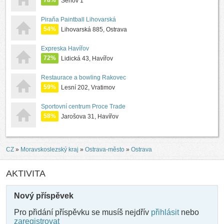
78%
Šenov 1
Piraňa Paintball Lihovarská
54%
Lihovarská 885, Ostrava
Expreska Havířov
72%
Lidická 43, Havířov
Restaurace a bowling Rakovec
59%
Lesní 202, Vratimov
Sportovní centrum Proce Trade
58%
Jarošova 31, Havířov
CZ
»
Moravskoslezský kraj
»
Ostrava-město
»
Ostrava
AKTIVITA
Nový příspěvek
Pro přidání příspěvku se musíš nejdřív
přihlásit
nebo
zaregistrovat