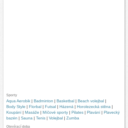
Sporty
Aqua Aerobik
|
Badminton
|
Basketbal
|
Beach volejbal
|
Body Style
|
Florbal
|
Futsal
|
Házená
|
Horolezecká stěna
|
Koupání
|
Masáže
|
Míčové sporty
|
Pilates
|
Plavání
|
Plavecký
bazén
|
Sauna
|
Tenis
|
Volejbal
|
Zumba
Otevírací doba