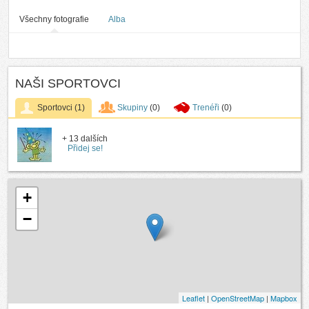
Všechny fotografie
Alba
NAŠI SPORTOVCI
Sportovci
(1)
Skupiny
(0)
Trenéři
(0)
+ 13 dalších
Přidej se!
+
−
Leaflet
|
OpenStreetMap
|
Mapbox