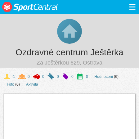
≡
Ozdravné centrum Ještěrka
Za Ještěrkou 629, Ostrava
1
0
0
0
0
0
Hodnocení
(6)
Foto
(0)
Aktivita