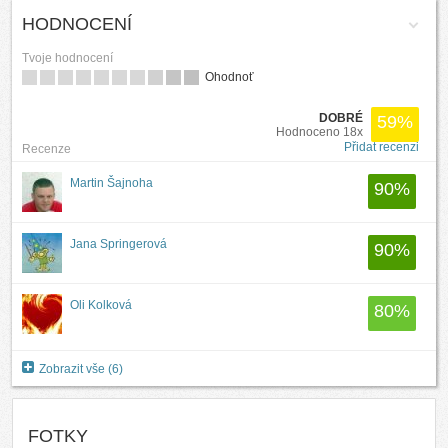
HODNOCENÍ
Tvoje hodnocení
Ohodnoť
DOBRÉ
59
%
Hodnoceno 18x
Přidat recenzi
Recenze
Martin Šajnoha
90
%
Jana Springerová
90
%
Oli Kolková
80
%
Zobrazit vše (6)
FOTKY