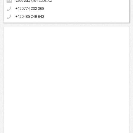
vadovsky@e-radost.cz
+420774 232 368
+420485 249 642