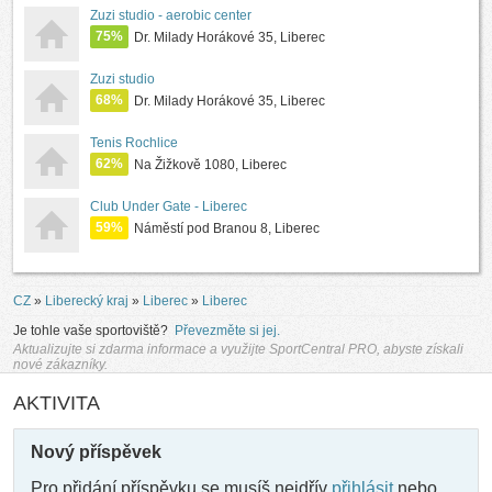
Zuzi studio - aerobic center
75%
Dr. Milady Horákové 35, Liberec
Zuzi studio
68%
Dr. Milady Horákové 35, Liberec
Tenis Rochlice
62%
Na Žižkově 1080, Liberec
Club Under Gate - Liberec
59%
Náměstí pod Branou 8, Liberec
CZ
»
Liberecký kraj
»
Liberec
»
Liberec
Je tohle vaše sportoviště?
Převezměte si jej.
Aktualizujte si zdarma informace a využijte SportCentral PRO, abyste získali
nové zákazníky.
AKTIVITA
Nový příspěvek
Pro přidání příspěvku se musíš nejdřív
přihlásit
nebo