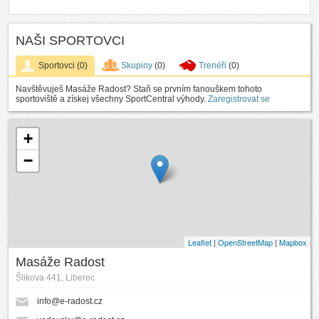
NAŠI SPORTOVCI
Sportovci
(0)
Skupiny
(0)
Trenéři
(0)
Navštěvuješ Masáže Radost? Staň se prvním fanouškem tohoto
sportoviště a získej všechny SportCentral výhody.
Zaregistrovat se
+
−
Leaflet
|
OpenStreetMap
|
Mapbox
Masáže Radost
Šlikova 441, Liberec
info@e-radost.cz