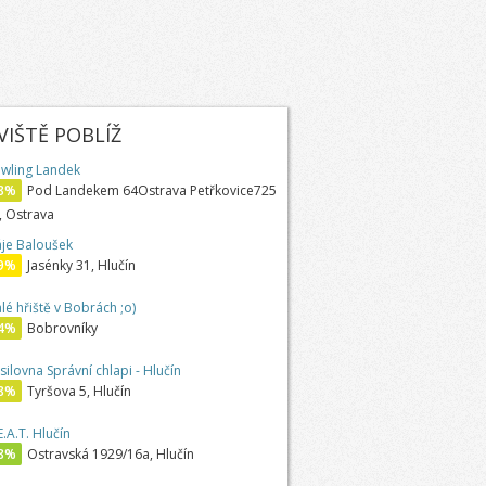
IŠTĚ POBLÍŽ
wling Landek
8%
Pod Landekem 64Ostrava Petřkovice725
, Ostrava
áje Baloušek
9%
Jasénky 31, Hlučín
lé hřiště v Bobrách ;o)
4%
Bobrovníky
silovna Správní chlapi - Hlučín
8%
Tyršova 5, Hlučín
E.A.T. Hlučín
8%
Ostravská 1929/16a, Hlučín