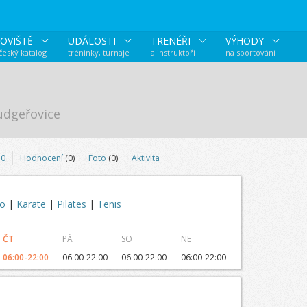
OVIŠTĚ
UDÁLOSTI
TRENÉŘI
VÝHODY
 český katalog
tréninky, turnaje
a instruktoři
na sportování
udgeřovice
0
Hodnocení
(0)
Foto
(0)
Aktivita
do
|
Karate
|
Pilates
|
Tenis
ČT
PÁ
SO
NE
06:00-22:00
06:00-22:00
06:00-22:00
06:00-22:00