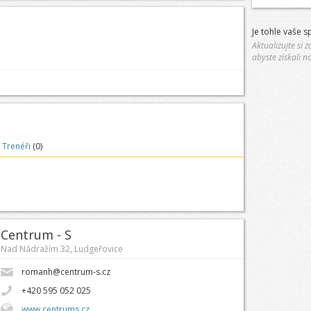
Je tohle vaše s
Aktualizujte si
abyste získali n
Trenéři
(0)
Centrum - S
Nad Nádražím 32, Ludgeřovice
romanh@centrum-s.cz
+420 595 052 025
www.centrums.cz