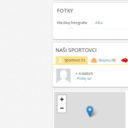
FOTKY
Všechny fotografie
Alba
NAŠI SPORTOVCI
Sportovci
(1)
Skupiny
(0)
+ 4 dalších
Přidej se!
+
−