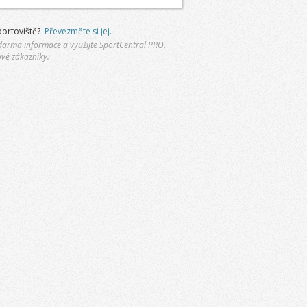
portoviště?
Převezměte si jej.
 zdarma informace a využijte SportCentral PRO,
ové zákazníky.