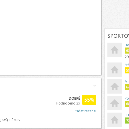
SPORTOV
Bo
6
29
St
5
Ma
6
DOBRÉ
Po
55
%
Hodnoceno 3x
6
Přidat recenzi
H.
j svůj názor.
7