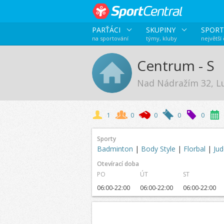
PARŤÁCI
SKUPINY
SPORT
na sportování
týmy, kluby
největší
Centrum - S
Nad Nádražím 32, L
1
0
0
0
0
Sporty
Badminton
|
Body Style
|
Florbal
|
Ju
Otevírací doba
PO
ÚT
ST
06:00-22:00
06:00-22:00
06:00-22:00