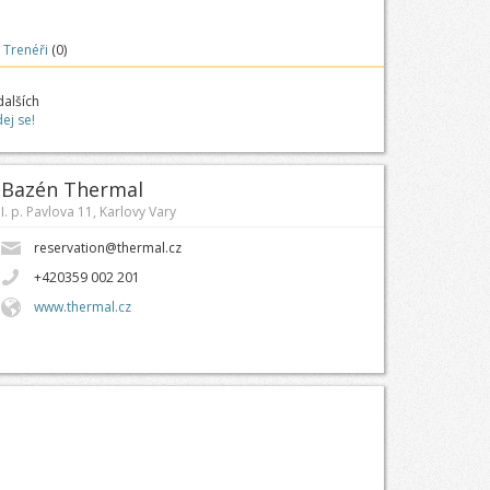
Trenéři
(0)
dalších
dej se!
Bazén Thermal
I. p. Pavlova 11, Karlovy Vary
reservation@thermal.cz
+420359 002 201
www.thermal.cz