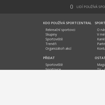
0
LIDÍ POUŽÍVÁ SP
KDO POUŽÍVÁ SPORTCENTRAL
SPORT
Rekreační sportovci
O ná
Skupiny
V méd
Sportoviště
Karié
Trenéři
Partn
Organizátoři akcí
Kont
PŘIDAT
OSTA
Sportoviště
Maga
Sportovce
TV - 
Skupinu
Anket
Trenéra
Spor
Událost
Sportoviště Karlovy Vary:
A
B
C
D
Fitness Karlovy Vary
Squash
Bowling
Spinnin