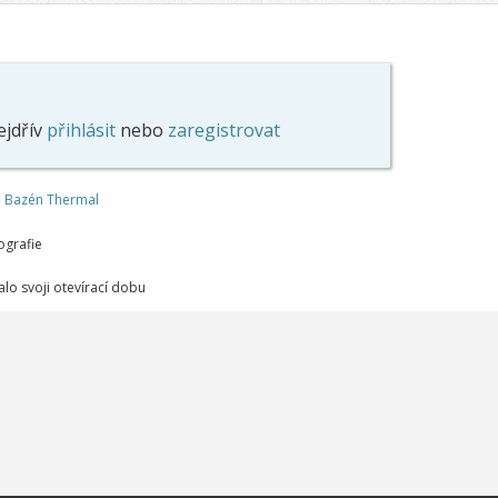
ejdřív
přihlásit
nebo
zaregistrovat
ě
Bazén Thermal
ografie
alo svoji otevírací dobu