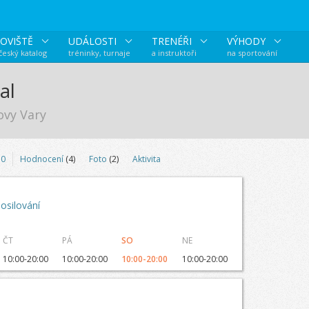
OVIŠTĚ
UDÁLOSTI
TRENÉŘI
VÝHODY
 český katalog
tréninky, turnaje
a instruktoři
na sportování
al
lovy Vary
0
Hodnocení
(4)
Foto
(2)
Aktivita
osilování
ČT
PÁ
SO
NE
10:00-20:00
10:00-20:00
10:00-20:00
10:00-20:00