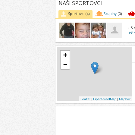
NAŠI SPORTOVCI
Sportovci
(4)
Skupiny
(0)
+ 5 
Při
+
−
Leaflet
|
OpenStreetMap
|
Mapbox