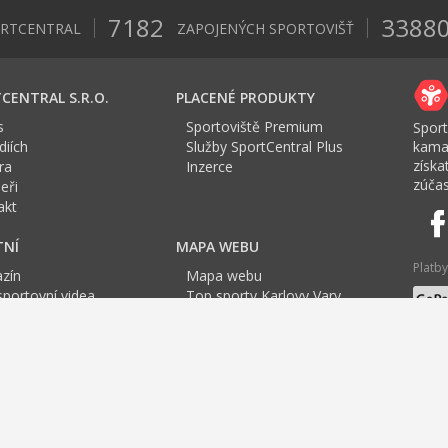
7182
3388
ORTCENTRAL
ZAPOJENÝCH SPORTOVIŠŤ
CENTRAL S.R.O.
PLACENÉ PRODUKTY
s
Sportoviště Premium
Sport
iích
Služby SportCentral Plus
kama
získ
ra
Inzerce
zúčas
eři
akt
TNÍ
MAPA WEBU
Platby
zín
Mapa webu
sportovní videa
Top sporty Karlovy Vary
a Sport roku
Jazyk
tovní mapa
E
F
G
H
I
J
K
L
M
N
O
P
Q
R
S
T
g
Tenis Karlovy Vary
Jóga
Cvičení pro těhotné
Cvičení
TRX Karlovy Vary
Bad