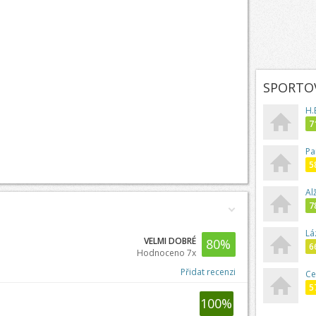
SPORTOV
H.
7
Pa
5
Al
7
Láz
VELMI DOBRÉ
80
%
6
Hodnoceno 7x
Přidat recenzi
Ce
5
100
%