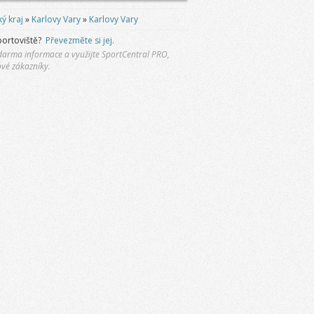
ý kraj
»
Karlovy Vary
»
Karlovy Vary
portoviště?
Převezměte si jej.
 zdarma informace a využijte SportCentral PRO,
ové zákazníky.