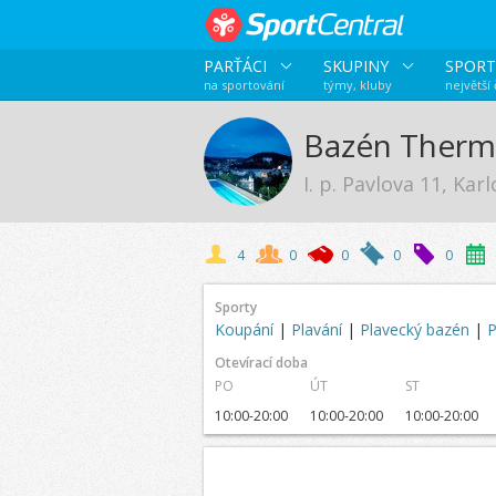
PARŤÁCI
SKUPINY
SPORT
na sportování
týmy, kluby
největší
Bazén Therm
I. p. Pavlova 11, Kar
4
0
0
0
0
Sporty
Koupání
|
Plavání
|
Plavecký bazén
|
P
Otevírací doba
PO
ÚT
ST
10:00-20:00
10:00-20:00
10:00-20:00