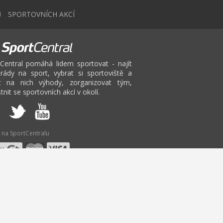
0
SPORTOVNÍCH AKCÍ
Central pomáhá lidem sportovat - najít
rády na sport, vybrat si sportoviště a
at na nich výhody, zorganizovat tým,
tnit se sportovních akcí v okolí.
 na SportCentralu
U
V
W
X
Y
Z
minton
Fitbox Karlovy Vary
Pilates
Bruslení