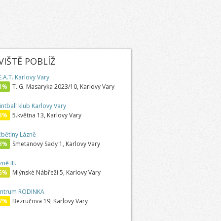
IŠTĚ POBLÍŽ
E.A.T. Karlovy Vary
1%
T. G. Masaryka 2023/10, Karlovy Vary
intball klub Karlovy Vary
8%
5.května 13, Karlovy Vary
žbětiny Lázně
8%
Smetanovy Sady 1, Karlovy Vary
ně III.
6%
Mlýnské Nábřeží 5, Karlovy Vary
ntrum RODINKA
7%
Bezručova 19, Karlovy Vary