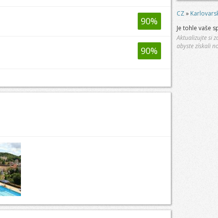
CZ
»
Karlovarsk
90
%
Je tohle vaše s
Aktualizujte si
abyste získali n
90
%